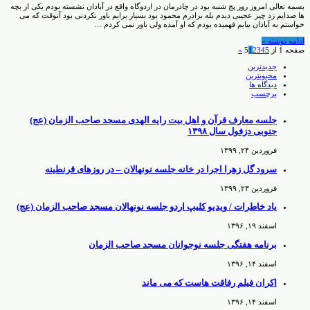
بسمه تعالی امروز روز پج شنبه بود در چادرمان در اردوگاه واقع در آبادان نشسته بودم یکی از بچه
ها صدایم زد چیز عجیبی دیدم بله برادرم محمود بود بسیار برایم باور نکردنی بود آنوقت که می
خواستم به آبادان بیایم فهمیده بودم که او آمده ولی باور نمی کردم …
ادامه نوشته »
صفحه 1 از 5
5
4
3
2
1
»
جدیدترین
محبوبترین
دیدگاه ها
برچسب
جلسه معارف قرآن و اهل بیت رایه الهدی مسجد صاحب الزمان (عج)
جنوبی دزفول سال ۱۳۹۸
فروردین ۲۴, ۱۳۹۹
سرود گل زهرا اجرا در خانه جلسه نونهالان – در روزهای قرنطینه
فروردین ۲۳, ۱۳۹۹
یاد خاطرات / ویدیو کلیپ اردو جلسه نونهالان مسجد صاحب الزمان (عج)
اسفند ۱۹, ۱۳۹۶
برنامه هفتگی جلسه نوجوانان مسجد صاحب الزمان
اسفند ۱۴, ۱۳۹۶
اکران فیلم رفاقت هاست که می ماند
اسفند ۱۴, ۱۳۹۶