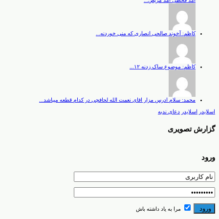
امد قحطی امد مریض...
کاظم: آخوند صالحی انصاری که منی خوردنه...
کاظم: موضوع ساک زدنه ۱۲...
محمد: سلام ادرس مزار اقای نعمت الله لحافچی در کدام قطعه میباشد...
اسلایدر
اسلایدر
دعای ندبه
گزارش تصویری
ورود
مرا به یاد داشته باش