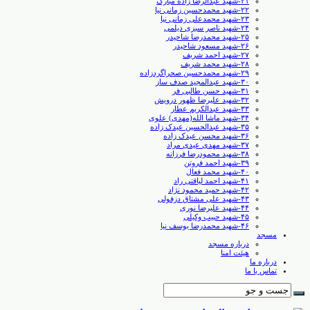
۲۱-شهید عبدالرضا زاده مبارک
۲۲-شهید محمدحسین زمانی نیا
۲۳-شهید محمدعلی زمانی نیا
۲۴-شهید ناصر سبزی دیلمی
۲۵-شهید محمدرضا شاحیدر
۲۶-شهید مسعود شاحیدر
۲۷-شهید احمد شریف
۲۸-شهید محمد شریف
۲۹-شهید محمدحسین صحراگردزاده
۳۰-شهید عبدالمجید صدف ساز
۳۱-شهید حسن طالبی ‏فر
۳۲-شهید علیرضا ظهور درویش
۳۳-شهید عبدالکریم عطار
۳۴-شهید ماشا الله(مهدی) علوی
۳۵-شهید عبدالحسین عیدک زاده
۳۶-شهید محسن عیدک زاده
۳۷-شهید مهدی عیدی مراد
۳۸-شهید محمودرضا فرزانه
۳۹-شهید احمد فروتن
۴۰-شهید محمد فعال
۴۱-شهید احمد لیاقتی راد
۴۲-شهید حمید محمود نژاد
۴۳-شهید علی مشتاق دزفولی
۴۴-شهید علیرضا نوری
۴۵-شهید حبیب وکیلی
۴۶-شهید محمدرضا یوسف نیا
مسجد
درباره مسجد
هیئت امنا
درباره ما
تماس با ما