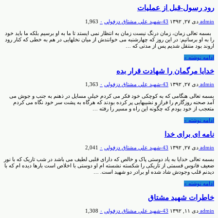
رود رسول-قبل از عملیات
admin
دی ۲۷, ۱۳۹۲
43-شهيد علي مشتاق دزفولي
۰
1,963
بسمه تعالی زمان، زمان درنگ نیست زمان به انتظار نمی ایستد تا ما به او برسیم بلکه ما باید خود
را به او برسانیم: در این روز که چهارشنبه می خوانندش از میان نخلهایی در هم به خطی که کنار رود
اروند بود منتقل شدیم پس از مدتی که …
ادامه نوشته »
خدایا مرگمان را شهادت قرار بده
admin
دی ۲۷, ۱۳۹۲
43-شهيد علي مشتاق دزفولي
۰
1,363
بسمه تعالی هنگامی که به کوچکی خود فکر می کردم خیلی مسایل در ذهنم به جنب و جوش می
آمد صحنه روزگارم را فراز و نشیبهایی پر کرده بودند که هرگاه به پشت سر خود نگاه می کردم
متعجب از خود بودم که چگونه این راه و مسیر را رفته …
ادامه نوشته »
نامه ای برای خدا
admin
دی ۲۷, ۱۳۹۲
43-شهيد علي مشتاق دزفولي
۰
2,041
بسمه تعالی خدایا به یاد دوستی پاک و خالص که دارای قلبی لطیف می باشد در شب تاریک که با نور
ضعیف فانوس قسمتی از تاریکی را شکسته نشسته ام او دوستی با اخلاص است بارها دیده ام که با
دیدنم قلب وجودش شاد شده او برادر دو شهید است. …
ادامه نوشته »
خاطرات شهید مشتاق
admin
دی ۱۱, ۱۳۹۲
43-شهيد علي مشتاق دزفولي
۰
1,308