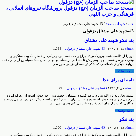
مسجد صاحب الزمان (عج) دزفول پرورشگاه نیروهای انقلابی ،
فرهنگی و حزب اللهی
خانه
/
شهدای مسجد
/
43-شهيد علي مشتاق دزفولي
43-شهيد علي مشتاق دزفولي
پند نیکو-شهید علی مشتاق
admin
دی ۱۲, ۱۳۹۴
43-شهيد علي مشتاق دزفولي
۰
1,064
نور را از ظلمت شب بیرون کش تا چراغ راهت باشد. برادرم یکی از خصال نیکویت سنگینی و
وقارت بوده و هست، جهد بسیار کن تا مبادا در اثر غفلت و انجام افعال سبک شیاطین آن را از کفت
بربایند. دیگر از خصائصی که تذکر در پاسداریش بی ضرر نمی …
ادامه نوشته »
نامه ای برای خدا
admin
دی ۴, ۱۳۹۴
43-شهيد علي مشتاق دزفولي
۰
1,086
بسمه تعالی به نام الله به نام درهم کوبنده دشمنان، خصم دون؛ چه خوش است آن دم که آماده
رزم می شویم چه خوش است همهمه انسانهای عاشق که چند لحظه دیگر به وادی نور می پیوندند
هنگامی که سر از میان این دفترچه بلند می کنم چیزی نمی بینم …
ادامه نوشته »
پند نیکو
admin
دی ۲۷, ۱۳۹۲
43-شهيد علي مشتاق دزفولي
۰
1,066
نور را از ظلمت شب بیرون کش تا چراغ راهت باشد. برادرم یکی از خصال نیکویت سنگینی و