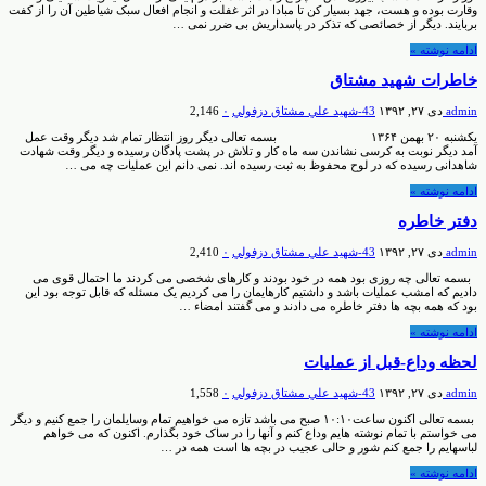
وقارت بوده و هست، جهد بسیار کن تا مبادا در اثر غفلت و انجام افعال سبک شیاطین آن را از کفت
بربایند. دیگر از خصائصی که تذکر در پاسداریش بی ضرر نمی …
ادامه نوشته »
خاطرات شهید مشتاق
admin
دی ۲۷, ۱۳۹۲
43-شهيد علي مشتاق دزفولي
۰
2,146
یکشنبه ۲۰ بهمن ۱۳۶۴ بسمه تعالی دیگر روز انتظار تمام شد دیگر وقت عمل
آمد دیگر نوبت به کرسی نشاندن سه ماه کار و تلاش در پشت پادگان رسیده و دیگر وقت شهادت
شاهدانی رسیده که در لوح محفوظ به ثبت رسیده اند. نمی دانم این عملیات چه می …
ادامه نوشته »
دفتر خاطره
admin
دی ۲۷, ۱۳۹۲
43-شهيد علي مشتاق دزفولي
۰
2,410
بسمه تعالی چه روزی بود همه در خود بودند و کارهای شخصی می کردند ما احتمال قوی می
دادیم که امشب عملیات باشد و داشتیم کارهایمان را می کردیم یک مسئله که قابل توجه بود این
بود که همه بچه ها دفتر خاطره می دادند و می گفتند امضاء …
ادامه نوشته »
لحظه وداع-قبل از عملیات
admin
دی ۲۷, ۱۳۹۲
43-شهيد علي مشتاق دزفولي
۰
1,558
بسمه تعالی اکنون ساعت۱۰:۱۰ صبح می باشد تازه می خواهیم تمام وسایلمان را جمع کنیم و دیگر
می خواستم با تمام نوشته هایم وداع کنم و آنها را در ساک خود بگذارم. اکنون که می خواهم
لباسهایم را جمع کنم شور و حالی عجیب در بچه ها است همه در …
ادامه نوشته »