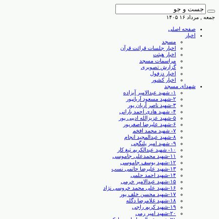
جمعه , مرداد ۱۶ ۱۴۰۵
صفحه اصلی
اخبار
مسجد
اخبار جلسات قرائت قرآن
اخبار هیئت
مراسمات مسجد
گزارش تصویری
اخبار دزفول
اخبار کشور
شهدای مسجد
۱- شهید عبدالامیر آبزاده
۲-شهید مسعود آریانپور
۳-شهید ناصر آریان پور
۴- شهید هادی احمد بارانی
۵-شهید عزیزالله ادیبی پور
۶-شهید علیرضا اصغرپور
۷- شهید محمد افخم
۸-شهید عبدالمجید انجام
۹- شهید امیر پلنگچی
۱۰- شهید عبدالکریم تیغ کار
۱۱-شهید محمدعلی جاموسی
۱۲-شهید یوسف جاموسی
۱۳-شهید علیرضا حاتمی نسب
۱۴-شهید احمد حلمی
۱۵-شهید عبدالامیر خرمی
۱۶-شهید علی محمد خروسی نژاد
۱۷-شهید محسن خلف پور
۱۸-شهید غلامرضا دگله
۱۹-شهید کریم راجی
۲۰-شهید امیر رمی