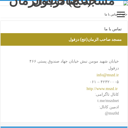
خانه
/
تماس با ما
تماس با ما
مسجد صاحب الزمان(عج) دزفول
اطلاعات تماس
خیابان شهید مومن نبش خیابان جهاد صندوق پستی ۴۶۶
دزفول
info@mszd.ir
۴۲۳۲۰۰۰۵ – ۰۶۱
http://www.mszd.ir
کانال تاگرامی:
t.me/mszdnet
ادمین کانال:
msz0d@