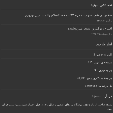
تصادفی ببینید
سخنرانی شب سوم – محرم ۹۲ – حجه الاسلام والمسلمین نوروزی
آبان ۲۱, ۱۳۹۲
افتتاح زیرگذر و استخر سرپوشیده
اردیبهشت ۲۹, ۱۳۹۲
آمار بازدید
کاربران حاضر:
2
بازدیدهای امروز:
115
بازدید دیروز:
535
بازدیدهای ۳۰ روز پیش:
41,699
کل بازدید ها:
1,989,083
درباره مسجد
مسجد صاحب الزمان (عج) پرورشگاه نیروهای انقلابی از سال 1342 دزفول - خیابان شهید مومن نبش خیابان
جهاد