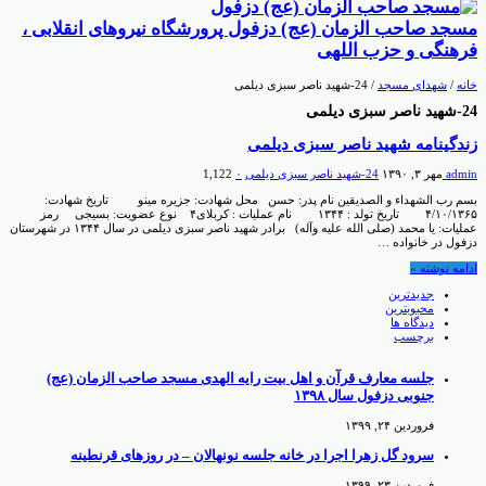
مسجد صاحب الزمان (عج) دزفول پرورشگاه نیروهای انقلابی ،
فرهنگی و حزب اللهی
خانه
/
شهدای مسجد
/
24-شهید ناصر سبزی دیلمی
24-شهید ناصر سبزی دیلمی
زندگینامه شهید ناصر سبزی دیلمی
admin
مهر ۳, ۱۳۹۰
24-شهید ناصر سبزی دیلمی
۰
1,122
بسم رب الشهداء و الصدیقین نام پدر: حسن محل شهادت: جزیره مینو تاریخ شهادت:
۴/۱۰/۱۳۶۵ تاریخ تولد : ۱۳۴۴ نام عملیات : کربلای۴ نوع عضویت: بسیجی رمز
عملیات: یا محمد (صلی الله علیه وآله) برادر شهید ناصر سبزی دیلمی در سال ۱۳۴۴ در شهرستان
دزفول در خانواده …
ادامه نوشته »
جدیدترین
محبوبترین
دیدگاه ها
برچسب
جلسه معارف قرآن و اهل بیت رایه الهدی مسجد صاحب الزمان (عج)
جنوبی دزفول سال ۱۳۹۸
فروردین ۲۴, ۱۳۹۹
سرود گل زهرا اجرا در خانه جلسه نونهالان – در روزهای قرنطینه
فروردین ۲۳, ۱۳۹۹