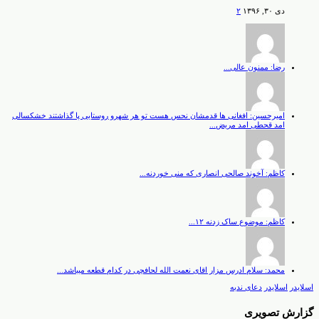
دی ۳۰, ۱۳۹۶
۲
رضا: ممنون عالی...
امیرحسین: افغانی ها قدمشان نحس هست تو هر شهرو روستایی پا گذاشتند خشکسالی
امد قحطی امد مریض...
کاظم: آخوند صالحی انصاری که منی خوردنه...
کاظم: موضوع ساک زدنه ۱۲...
محمد: سلام ادرس مزار اقای نعمت الله لحافچی در کدام قطعه میباشد...
اسلایدر
اسلایدر
دعای ندبه
گزارش تصویری