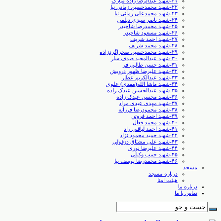
۲۱-شهید عبدالرضا زاده مبارک
۲۲-شهید محمدحسین زمانی نیا
۲۳-شهید محمدعلی زمانی نیا
۲۴-شهید ناصر سبزی دیلمی
۲۵-شهید محمدرضا شاحیدر
۲۶-شهید مسعود شاحیدر
۲۷-شهید احمد شریف
۲۸-شهید محمد شریف
۲۹-شهید محمدحسین صحراگردزاده
۳۰-شهید عبدالمجید صدف ساز
۳۱-شهید حسن طالبی ‏فر
۳۲-شهید علیرضا ظهور درویش
۳۳-شهید عبدالکریم عطار
۳۴-شهید ماشا الله(مهدی) علوی
۳۵-شهید عبدالحسین عیدک زاده
۳۶-شهید محسن عیدک زاده
۳۷-شهید مهدی عیدی مراد
۳۸-شهید محمودرضا فرزانه
۳۹-شهید احمد فروتن
۴۰-شهید محمد فعال
۴۱-شهید احمد لیاقتی راد
۴۲-شهید حمید محمود نژاد
۴۳-شهید علی مشتاق دزفولی
۴۴-شهید علیرضا نوری
۴۵-شهید حبیب وکیلی
۴۶-شهید محمدرضا یوسف نیا
مسجد
درباره مسجد
هیئت امنا
درباره ما
تماس با ما