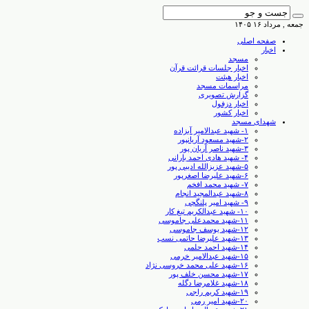
جمعه , مرداد ۱۶ ۱۴۰۵
صفحه اصلی
اخبار
مسجد
اخبار جلسات قرائت قرآن
اخبار هیئت
مراسمات مسجد
گزارش تصویری
اخبار دزفول
اخبار کشور
شهدای مسجد
۱- شهید عبدالامیر آبزاده
۲-شهید مسعود آریانپور
۳-شهید ناصر آریان پور
۴- شهید هادی احمد بارانی
۵-شهید عزیزالله ادیبی پور
۶-شهید علیرضا اصغرپور
۷- شهید محمد افخم
۸-شهید عبدالمجید انجام
۹- شهید امیر پلنگچی
۱۰- شهید عبدالکریم تیغ کار
۱۱-شهید محمدعلی جاموسی
۱۲-شهید یوسف جاموسی
۱۳-شهید علیرضا حاتمی نسب
۱۴-شهید احمد حلمی
۱۵-شهید عبدالامیر خرمی
۱۶-شهید علی محمد خروسی نژاد
۱۷-شهید محسن خلف پور
۱۸-شهید غلامرضا دگله
۱۹-شهید کریم راجی
۲۰-شهید امیر رمی