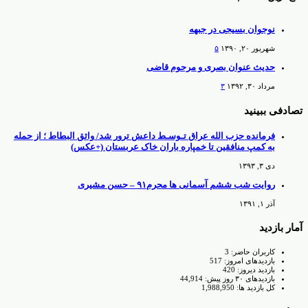
نوجوان بسیجی در جبهه
شهریور ۲۰, ۱۳۹۰
۵
حدیث عنوان بصری و مرحوم قاضی
مرداد ۳۰, ۱۳۹۲
۳
تصادفی ببینید
فرمانده حزب الله عراق تـوسـط داعش ترور شد/ واثق البطاط ؛ از حمله
به کمپ منافقین تا خمپاره باران خاک عربستان (+عکس)
دی ۳, ۱۳۹۳
روایت شب ششم آسمانی ها محرم۹۱ – حسن مشیری
آذر ۱, ۱۳۹۱
آمار بازدید
کاربران حاضر:
3
بازدیدهای امروز:
517
بازدید دیروز:
420
بازدیدهای ۳۰ روز پیش:
44,914
کل بازدید ها:
1,988,950