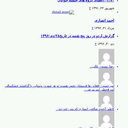
۱۳۸۰- اعضای گروه های جلسه جوانان
شهریور ۲۲, ۱۳۹۱
۲
احمد انصاری
مرداد ۳۱, ۱۳۹۲
۲
گزارش اردو در روز پنج شنبه در تاریخ۲۸/دی/۱۳۹۶
دی ۳۰, ۱۳۹۶
۲
رضا: ممنون عالی...
امیرحسین: افغانی ها قدمشان نحس هست تو هر شهرو روستایی پا گذاشتند خشکسالی
امد قحطی امد مریض...
کاظم: آخوند صالحی انصاری که منی خوردنه...