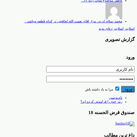
کاظم: موضوع ساک زدنه ۱۲...
محمد: سلام ادرس مزار اقای نعمت الله لحافچی در کدام قطعه میباشد...
اسلایدر
اسلایدر
دعای ندبه
گزارش تصویری
ورود
مرا به یاد داشته باش
نام‌نویسی
رمز خود را فراموش کرده اید؟
صندوق قرض الحسنه 18
داغ ترین مطالب