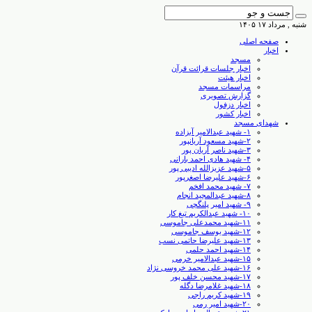
شنبه , مرداد ۱۷ ۱۴۰۵
صفحه اصلی
اخبار
مسجد
اخبار جلسات قرائت قرآن
اخبار هیئت
مراسمات مسجد
گزارش تصویری
اخبار دزفول
اخبار کشور
شهدای مسجد
۱- شهید عبدالامیر آبزاده
۲-شهید مسعود آریانپور
۳-شهید ناصر آریان پور
۴- شهید هادی احمد بارانی
۵-شهید عزیزالله ادیبی پور
۶-شهید علیرضا اصغرپور
۷- شهید محمد افخم
۸-شهید عبدالمجید انجام
۹- شهید امیر پلنگچی
۱۰- شهید عبدالکریم تیغ کار
۱۱-شهید محمدعلی جاموسی
۱۲-شهید یوسف جاموسی
۱۳-شهید علیرضا حاتمی نسب
۱۴-شهید احمد حلمی
۱۵-شهید عبدالامیر خرمی
۱۶-شهید علی محمد خروسی نژاد
۱۷-شهید محسن خلف پور
۱۸-شهید غلامرضا دگله
۱۹-شهید کریم راجی
۲۰-شهید امیر رمی