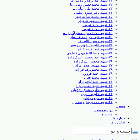
۲۱-شهید عبدالرضا زاده مبارک
۲۲-شهید محمدحسین زمانی نیا
۲۳-شهید محمدعلی زمانی نیا
۲۴-شهید ناصر سبزی دیلمی
۲۵-شهید محمدرضا شاحیدر
۲۶-شهید مسعود شاحیدر
۲۷-شهید احمد شریف
۲۸-شهید محمد شریف
۲۹-شهید محمدحسین صحراگردزاده
۳۰-شهید عبدالمجید صدف ساز
۳۱-شهید حسن طالبی ‏فر
۳۲-شهید علیرضا ظهور درویش
۳۳-شهید عبدالکریم عطار
۳۴-شهید ماشا الله(مهدی) علوی
۳۵-شهید عبدالحسین عیدک زاده
۳۶-شهید محسن عیدک زاده
۳۷-شهید مهدی عیدی مراد
۳۸-شهید محمودرضا فرزانه
۳۹-شهید احمد فروتن
۴۰-شهید محمد فعال
۴۱-شهید احمد لیاقتی راد
۴۲-شهید حمید محمود نژاد
۴۳-شهید علی مشتاق دزفولی
۴۴-شهید علیرضا نوری
۴۵-شهید حبیب وکیلی
۴۶-شهید محمدرضا یوسف نیا
مسجد
درباره مسجد
هیئت امنا
درباره ما
تماس با ما