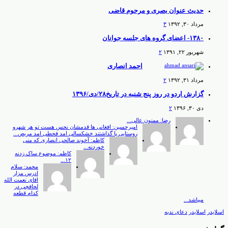
حدیث عنوان بصری و مرحوم قاضی
مرداد ۳۰, ۱۳۹۲
۳
۱۳۸۰- اعضای گروه های جلسه جوانان
شهریور ۲۲, ۱۳۹۱
۲
احمد انصاری
مرداد ۳۱, ۱۳۹۲
۲
گزارش اردو در روز پنج شنبه در تاریخ۲۸/دی/۱۳۹۶
دی ۳۰, ۱۳۹۶
۲
رضا: ممنون عالی...
امیرحسین: افغانی ها قدمشان نحس هست تو هر شهرو
روستایی پا گذاشتند خشکسالی امد قحطی امد مریض...
کاظم: آخوند صالحی انصاری که منی
خوردنه...
کاظم: موضوع ساک زدنه
۱۲...
محمد: سلام
ادرس مزار
اقای نعمت الله
لحافچی در
کدام قطعه
میباشد...
اسلایدر
اسلایدر
دعای ندبه