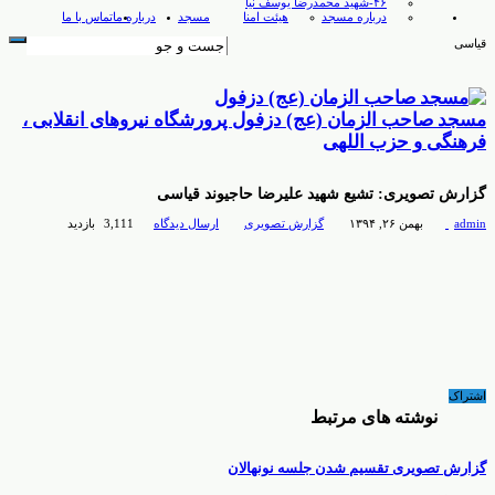
۴۶-شهید محمدرضا یوسف نیا
درباره مسجد
هیئت امنا
مسجد
درباره ما
تماس با ما
قیاسی
مسجد صاحب الزمان (عج) دزفول پرورشگاه نیروهای انقلابی ،
فرهنگی و حزب اللهی
گزارش تصویری: تشیع شهید علیرضا حاجیوند قیاسی
admin
بهمن ۲۶, ۱۳۹۴
گزارش تصویری
ارسال دیدگاه
3,111 بازدید
اشتراک
نوشته های مرتبط
گزارش تصویری تقسیم شدن جلسه نونهالان