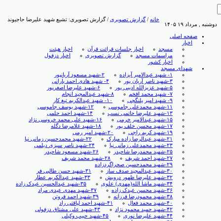
خانه
/
گزارش تصویری
/
گزارش تصویری: تشیع شهید علیرضا حاجیوند
دوشنبه , مرداد ۱۹ ۱۴۰۵
صفحه اصلی
اخبار
مسجد
اخبار جلسات قرائت قرآن
اخبار هیئت
مراسمات مسجد
گزارش تصویری
اخبار دزفول
اخبار کشور
شهدای مسجد
۱- شهید عبدالامیر آبزاده
۲-شهید مسعود آریانپور
۳-شهید ناصر آریان پور
۴- شهید هادی احمد بارانی
۵-شهید عزیزالله ادیبی پور
۶-شهید علیرضا اصغرپور
۷- شهید محمد افخم
۸-شهید عبدالمجید انجام
۹- شهید امیر پلنگچی
۱۰- شهید عبدالکریم تیغ کار
۱۱-شهید محمدعلی جاموسی
۱۲-شهید یوسف جاموسی
۱۳-شهید علیرضا حاتمی نسب
۱۴-شهید احمد حلمی
۱۵-شهید عبدالامیر خرمی
۱۶-شهید علی محمد خروسی نژاد
۱۷-شهید محسن خلف پور
۱۸-شهید غلامرضا دگله
۱۹-شهید کریم راجی
۲۰-شهید امیر رمی
۲۱-شهید عبدالرضا زاده مبارک
۲۲-شهید محمدحسین زمانی نیا
۲۳-شهید محمدعلی زمانی نیا
۲۴-شهید ناصر سبزی دیلمی
۲۵-شهید محمدرضا شاحیدر
۲۶-شهید مسعود شاحیدر
۲۷-شهید احمد شریف
۲۸-شهید محمد شریف
۲۹-شهید محمدحسین صحراگردزاده
۳۰-شهید عبدالمجید صدف ساز
۳۱-شهید حسن طالبی ‏فر
۳۲-شهید علیرضا ظهور درویش
۳۳-شهید عبدالکریم عطار
۳۴-شهید ماشا الله(مهدی) علوی
۳۵-شهید عبدالحسین عیدک زاده
۳۶-شهید محسن عیدک زاده
۳۷-شهید مهدی عیدی مراد
۳۸-شهید محمودرضا فرزانه
۳۹-شهید احمد فروتن
۴۰-شهید محمد فعال
۴۱-شهید احمد لیاقتی راد
۴۲-شهید حمید محمود نژاد
۴۳-شهید علی مشتاق دزفولی
۴۴-شهید علیرضا نوری
۴۵-شهید حبیب وکیلی