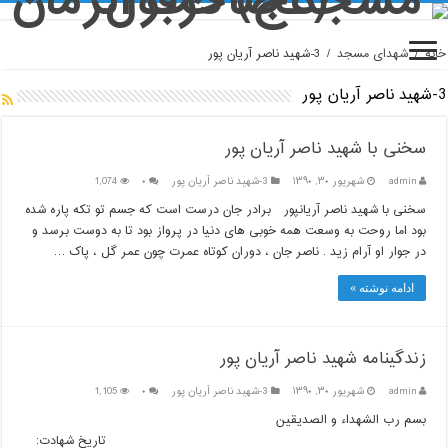
خانه
/
شهدای مسجد
/
3-شهید ناصر آریان پور
3-شهید ناصر آریان پور
سخنی با شهید ناصر آریان پور
admin
شهریور ۳۰, ۱۳۹۰
3-شهید ناصر آریان پور
۰
1,074
سخنی با شهید ناصر آریانپور برادر جان درست است که جسم تو تکه پاره شده
بود اما روحت به وسعت همه خوبی های دنیا در پرواز بود تا به دوست برسد و
در جوار او آرام زید . ناصر جان ، دوران کوتاه عمرت چون عمر گل ، پاک …
ادامه نوشته »
زندگینامه شهید ناصر آریان پور
admin
شهریور ۳۰, ۱۳۹۰
3-شهید ناصر آریان پور
۰
1,105
بسم رب الشهداء و الصدیقین
تاریخ شهادت: