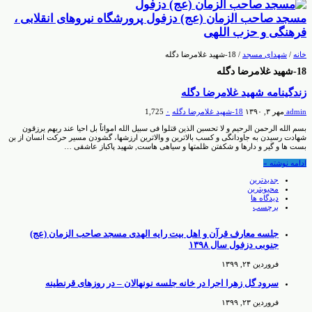
مسجد صاحب الزمان (عج) دزفول پرورشگاه نیروهای انقلابی ،
فرهنگی و حزب اللهی
خانه
/
شهدای مسجد
/
18-شهید غلامرضا دگله
18-شهید غلامرضا دگله
زندگینامه شهید غلامرضا دگله
admin
مهر ۳, ۱۳۹۰
18-شهید غلامرضا دگله
۰
1,725
بسم الله الرحمن الرحیم و لا تحسبن الذین قتلوا فی سبیل الله امواتاً بل احیا عند ربهم یرزقون
شهادت رسیدن به جاودانگی و کسب بالاترین و والاترین ارزشها، گشودن مسیر حرکت انسان از بن
بست ها و گیر و دارها و شکفتن ظلمتها و سیاهی هاست, شهید پاکباز عاشقی …
ادامه نوشته »
جدیدترین
محبوبترین
دیدگاه ها
برچسب
جلسه معارف قرآن و اهل بیت رایه الهدی مسجد صاحب الزمان (عج)
جنوبی دزفول سال ۱۳۹۸
فروردین ۲۴, ۱۳۹۹
سرود گل زهرا اجرا در خانه جلسه نونهالان – در روزهای قرنطینه
فروردین ۲۳, ۱۳۹۹