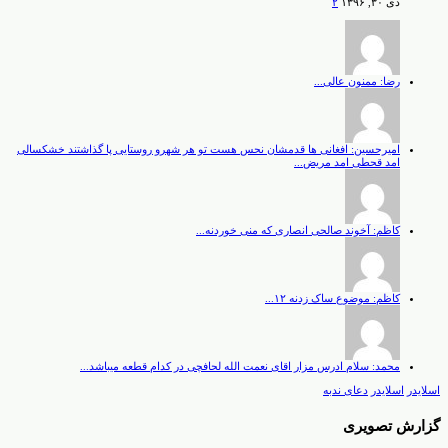
دی ۳۰, ۱۳۹۶
۲
رضا: ممنون عالی...
امیرحسین: افغانی ها قدمشان نحس هست تو هر شهرو روستایی پا گذاشتند خشکسالی
امد قحطی امد مریض...
کاظم: آخوند صالحی انصاری که منی خوردنه...
کاظم: موضوع ساک زدنه ۱۲...
محمد: سلام ادرس مزار اقای نعمت الله لحافچی در کدام قطعه میباشد...
اسلایدر
اسلایدر
دعای ندبه
گزارش تصویری