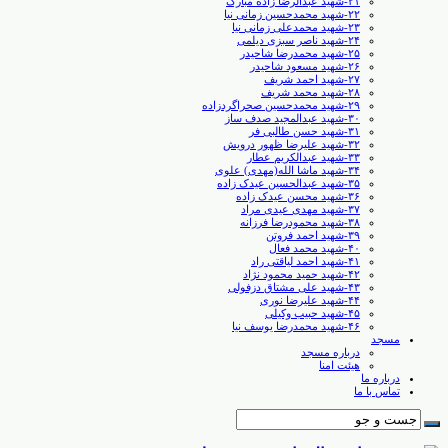
۲۱-شهید عبدالرضا زاده مبارک
۲۲-شهید محمدحسین زمانی نیا
۲۳-شهید محمدعلی زمانی نیا
۲۴-شهید ناصر سبزی دیلمی
۲۵-شهید محمدرضا شاحیدر
۲۶-شهید مسعود شاحیدر
۲۷-شهید احمد شریف
۲۸-شهید محمد شریف
۲۹-شهید محمدحسین صحراگردزاده
۳۰-شهید عبدالمجید صدف ساز
۳۱-شهید حسن طالبی ‏فر
۳۲-شهید علیرضا ظهور درویش
۳۳-شهید عبدالکریم عطار
۳۴-شهید ماشا الله(مهدی) علوی
۳۵-شهید عبدالحسین عیدک زاده
۳۶-شهید محسن عیدک زاده
۳۷-شهید مهدی عیدی مراد
۳۸-شهید محمودرضا فرزانه
۳۹-شهید احمد فروتن
۴۰-شهید محمد فعال
۴۱-شهید احمد لیاقتی راد
۴۲-شهید حمید محمود نژاد
۴۳-شهید علی مشتاق دزفولی
۴۴-شهید علیرضا نوری
۴۵-شهید حبیب وکیلی
۴۶-شهید محمدرضا یوسف نیا
مسجد
درباره مسجد
هیئت امنا
درباره ما
تماس با ما