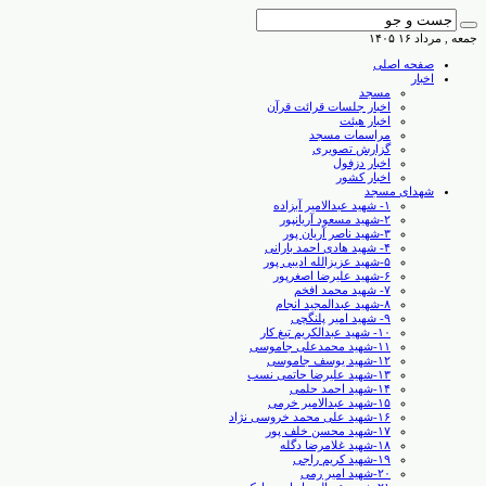
جمعه , مرداد ۱۶ ۱۴۰۵
صفحه اصلی
اخبار
مسجد
اخبار جلسات قرائت قرآن
اخبار هیئت
مراسمات مسجد
گزارش تصویری
اخبار دزفول
اخبار کشور
شهدای مسجد
۱- شهید عبدالامیر آبزاده
۲-شهید مسعود آریانپور
۳-شهید ناصر آریان پور
۴- شهید هادی احمد بارانی
۵-شهید عزیزالله ادیبی پور
۶-شهید علیرضا اصغرپور
۷- شهید محمد افخم
۸-شهید عبدالمجید انجام
۹- شهید امیر پلنگچی
۱۰- شهید عبدالکریم تیغ کار
۱۱-شهید محمدعلی جاموسی
۱۲-شهید یوسف جاموسی
۱۳-شهید علیرضا حاتمی نسب
۱۴-شهید احمد حلمی
۱۵-شهید عبدالامیر خرمی
۱۶-شهید علی محمد خروسی نژاد
۱۷-شهید محسن خلف پور
۱۸-شهید غلامرضا دگله
۱۹-شهید کریم راجی
۲۰-شهید امیر رمی