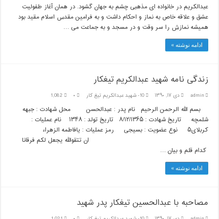
عبدالکریم در خانواده ای مذهبی چشم به جهان گشود. در همان آغاز طفولیت
عشق و علاقه خاص به نماز و احکام داشت و به فرامین مقدس اسلام مقید بود
همیشه نمازش را سر وقت و در مسجد و به جماعت می …
ادامه نوشته »
زندگی نامه شهید عبدالکریم تیغکار
admin
دی ۱۷, ۱۳۹۰
10- شهيد عبدالكريم تيغ كار
۰
1,082
بسم الله الرحمن الرحیم نام پدر : عبدالحسن محل شهادت :‍ جبهه
شلمچه تاریخ شهادت : ۸/۱۲/۱۳۶۵ تاریخ تولد : ۱۳۴۸ نام عملیات :
کربلای۵ نوع عضویت : بسیجی رمز عملیات : یافاطمه الزهراء
ان تتقوالله یجعل لکم فرقانا
کدام قلم و بیان …
ادامه نوشته »
مصاحبه با عبدالحسین تیغکار پدر شهید
admin
دی ۱۷, ۱۳۹۰
10- شهيد عبدالكريم تيغ كار
۰
1,021