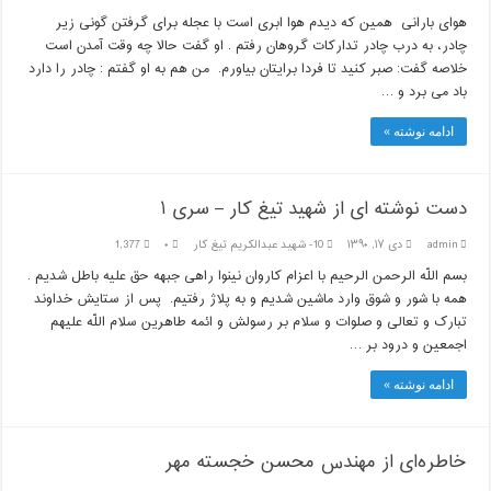
هوای بارانی همین که دیدم هوا ابری است با عجله برای گرفتن گونی زیر
چادر، به درب چادر تدارکات گروهان رفتم . او گفت حالا چه وقت آمدن است
خلاصه گفت: صبر کنید تا فردا برایتان بیاورم. من هم به او گفتم : چادر را دارد
باد می برد و …
ادامه نوشته »
دست نوشته ای از شهید تیغ کار – سری ۱
admin
دی ۱۷, ۱۳۹۰
10- شهيد عبدالكريم تيغ كار
۰
1,377
بسم اللّه الرحمن الرحیم با اعزام کاروان نینوا راهی جبهه حق علیه باطل شدیم .
همه با شور و شوق وارد ماشین شدیم و به پلاژ رفتیم. پس از ستایش خداوند
تبارک و تعالی و صلوات و سلام بر رسولش و ائمه طاهرین سلام اللّه علیهم
اجمعین و درود بر …
ادامه نوشته »
خاطره‌ای از مهندس محسن خجسته مهر