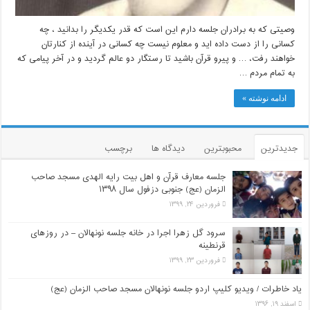
وصیتی که به برادران جلسه دارم این است که قدر یکدیگر را بدانید ، چه
کسانی را از دست داده اید و معلوم نیست چه کسانی در آینده از کنارتان
خواهند رفت، … و پیرو قرآن باشید تا رستگار دو عالم گردید و در آخر پیامی که
به تمام مردم …
ادامه نوشته »
جدیدترین
محبوبترین
دیدگاه ها
برچسب
جلسه معارف قرآن و اهل بیت رایه الهدی مسجد صاحب
الزمان (عج) جنوبی دزفول سال ۱۳۹۸
فروردین ۲۴, ۱۳۹۹
سرود گل زهرا اجرا در خانه جلسه نونهالان – در روزهای
قرنطینه
فروردین ۲۳, ۱۳۹۹
یاد خاطرات / ویدیو کلیپ اردو جلسه نونهالان مسجد صاحب الزمان (عج)
اسفند ۱۹, ۱۳۹۶