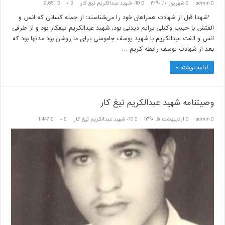
admin
شهریور ۱۰, ۱۳۹۰
10- شهيد عبدالكريم تيغ كار
۰
2,651
*شهدا قبل از شهادت همراهان خود را می‌شناسند: از جمله کسانی که انس و
الفتش با حبیب وکیلی برایم دیدنی بود، شهید عبدالکریم تیغکار بود و از طرفی
انس و الفت عبدالکریم با شهید یوسف جاموسی برای ما روشن بود مدتها بود که
بعد از شهادت یوسف رابطه کریم …
ادامه نوشته »
وصیتنامه شهید عبدالکریم تیغ کار
admin
اردیبهشت ۵, ۱۳۹۰
10- شهيد عبدالكريم تيغ كار
۰
1,447