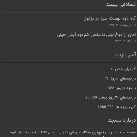
تصادفی ببینید
گام دوم نهضت سبز در دزفول
اردیبهشت ۲۴, ۱۳۹۲
امان از دوغ لیلی ماستش کم بود آبش خیلی
اسفند ۱۳, ۱۳۹۲
آمار بازدید
کاربران حاضر:
4
بازدیدهای امروز:
13
بازدید دیروز:
422
بازدیدهای ۳۰ روز پیش:
25,660
کل بازدید ها:
1,989,772
درباره مسجد
مسجد صاحب الزمان (عج) پرورشگاه نیروهای انقلابی از سال 1342 دزفول - خیابان شهید