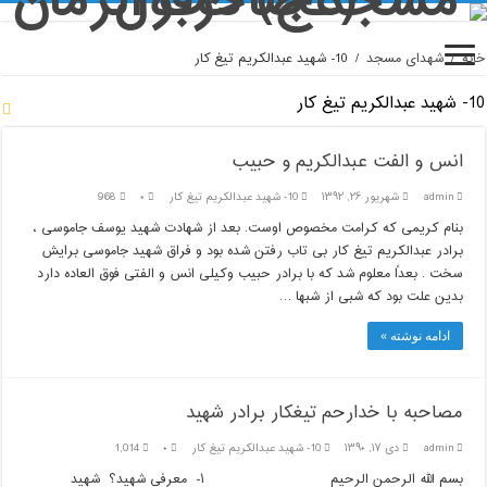
خانه
/
شهدای مسجد
/
10- شهيد عبدالكريم تيغ كار
10- شهيد عبدالكريم تيغ كار
انس و الفت عبدالکریم و حبیب
admin
شهریور ۲۶, ۱۳۹۲
10- شهيد عبدالكريم تيغ كار
۰
968
بنام کریمی که کرامت مخصوص اوست. بعد از شهادت شهید یوسف جاموسی ،
برادر عبدالکریم تیغ کار بی تاب رفتن شده بود و فراق شهید جاموسی برایش
سخت . بعداً معلوم شد که با برادر حبیب وکیلی انس و الفتی فوق العاده دارد
بدین علت بود که شبی از شبها …
ادامه نوشته »
مصاحبه با خدارحم تیغکار برادر شهید
admin
دی ۱۷, ۱۳۹۰
10- شهيد عبدالكريم تيغ كار
۰
1,014
بسم الله الرحمن الرحیم ۱- معرفی شهید؟ شهید