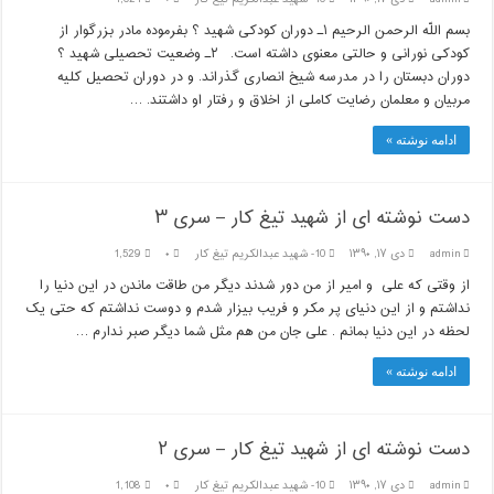
بسم اللّه الرحمن الرحیم ۱ـ دوران کودکی شهید ؟ بفرموده مادر بزرگوار از
کودکی نورانی و حالتی معنوی داشته است. ۲ـ وضعیت تحصیلی شهید ؟
دوران دبستان را در مدرسه شیخ انصاری گذراند. و در دوران تحصیل کلیه
مربیان و معلمان رضایت کاملی از اخلاق و رفتار او داشتند. …
ادامه نوشته »
دست نوشته ای از شهید تیغ کار – سری ۳
admin
دی ۱۷, ۱۳۹۰
10- شهيد عبدالكريم تيغ كار
۰
1,529
از وقتی که علی و امیر از من دور شدند دیگر من طاقت ماندن در این دنیا را
نداشتم و از این دنیای پر مکر و فریب بیزار شدم و دوست نداشتم که حتی یک
لحظه در این دنیا بمانم . علی جان من هم مثل شما دیگر صبر ندارم …
ادامه نوشته »
دست نوشته ای از شهید تیغ کار – سری ۲
admin
دی ۱۷, ۱۳۹۰
10- شهيد عبدالكريم تيغ كار
۰
1,108