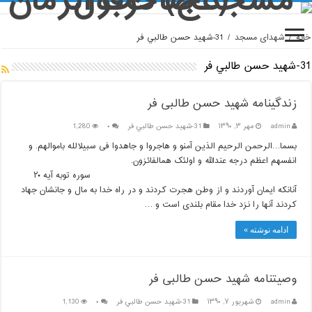
خانه
/
شهدای مسجد
/
31-شهيد حسن طالبي ‏فر
31-شهيد حسن طالبي ‏فر
زندگینامه شهید حسن طالبی فر
admin
مهر ۳, ۱۳۹۰
31-شهيد حسن طالبي ‏فر
۰
1,280
بسم‏ا…الرحمن الرحیم الذین آمنو و هاجروا و جاهدوا فی سبیل‏الله باموالهم. و
انفسهم اعظم درجه عندالله و اولئک هم‏الفائزون.
سوره توبه آیه ۲۰
آنانکه ایمان آوردند و از وطن هجرت کردند و در راه خدا به مال و جانشان جهاد
کردند آنها را نزد خدا مقام بلندی است و …
ادامه نوشته »
وصیت‏نامه شهید حسن طالبی فر
admin
شهریور ۷, ۱۳۹۰
31-شهيد حسن طالبي ‏فر
۰
1,130