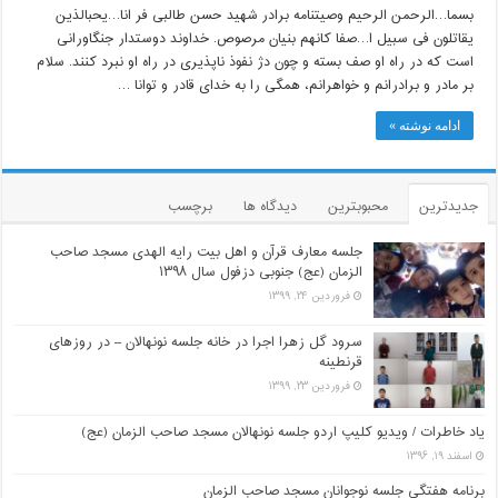
بسم‏ا…الرحمن الرحیم وصیت‏نامه برادر شهید حسن طالبی فر ان‏ا…یحب‏الذین
یقاتلون فی سبیل ا…صفا کانهم بنیان مرصوص. خداوند دوست‏دار جنگاورانی
است که در راه او صف بسته و چون دژ نفوذ ناپذیری در راه او نبرد کنند. سلام
بر مادر و برادرانم و خواهرانم، همگی را به خدای قادر و توانا …
ادامه نوشته »
جدیدترین
محبوبترین
دیدگاه ها
برچسب
جلسه معارف قرآن و اهل بیت رایه الهدی مسجد صاحب
الزمان (عج) جنوبی دزفول سال ۱۳۹۸
فروردین ۲۴, ۱۳۹۹
سرود گل زهرا اجرا در خانه جلسه نونهالان – در روزهای
قرنطینه
فروردین ۲۳, ۱۳۹۹
یاد خاطرات / ویدیو کلیپ اردو جلسه نونهالان مسجد صاحب الزمان (عج)
اسفند ۱۹, ۱۳۹۶
برنامه هفتگی جلسه نوجوانان مسجد صاحب الزمان