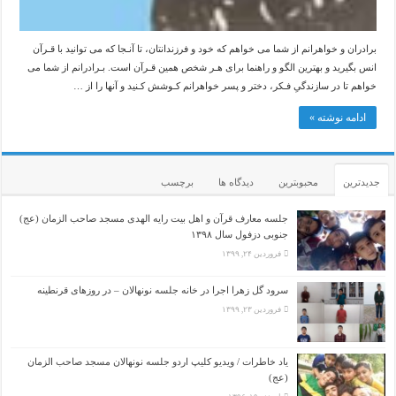
برادران و خواهرانم از شما می خواهم که خود و فرزندانتان، تا آنـجا که می توانید با قـرآن
انس بگیرید و بهترین الگو و راهنما برای هـر شخص همین قـرآن است. بـرادرانم از شما می
خواهم تا در سازندگیِ فـکر، دختر و پسر خواهرانم کـوشش کـنید و آنها را از …
ادامه نوشته »
جدیدترین
محبوبترین
دیدگاه ها
برچسب
جلسه معارف قرآن و اهل بیت رایه الهدی مسجد صاحب الزمان (عج)
جنوبی دزفول سال ۱۳۹۸
فروردین ۲۴, ۱۳۹۹
سرود گل زهرا اجرا در خانه جلسه نونهالان – در روزهای قرنطینه
فروردین ۲۳, ۱۳۹۹
یاد خاطرات / ویدیو کلیپ اردو جلسه نونهالان مسجد صاحب الزمان
(عج)