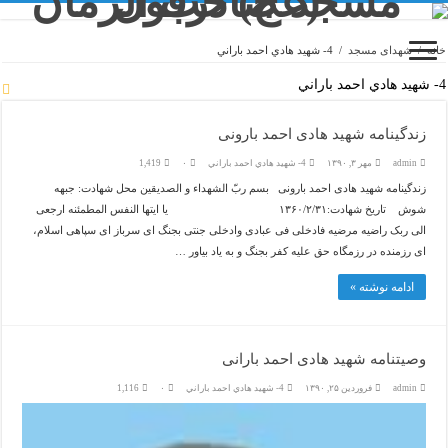
خانه
/
شهدای مسجد
/
4- شهيد هادي احمد باراني
4- شهيد هادي احمد باراني
زندگینامه شهید هادی احمد بارونی
admin
مهر ۳, ۱۳۹۰
4- شهيد هادي احمد باراني
۰
1,419
زندگینامه شهید هادی احمد بارونی بسم ربّ الشهداء و الصدیقین محل شهادت: جبهه
شوش تاریخ شهادت:۱۳۶۰/۲/۳۱ یا ایتها النفس المطمئنه ارجعی
الی ربک راضیه مرضیه فادخلی فی عبادی وادخلی جنتی بجنگ ای سرباز ای سپاهی اسلام،
ای رزمنده در رزمگاه حق علیه کفر بجنگ و به یاد بیاور …
ادامه نوشته »
وصیتنامه شهید هادی احمد بارانی
admin
فروردین ۲۵, ۱۳۹۰
4- شهيد هادي احمد باراني
۰
1,116