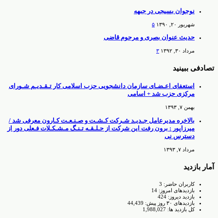
نوجوان بسیجی در جبهه
شهریور ۲۰, ۱۳۹۰
۵
حدیث عنوان بصری و مرحوم قاضی
مرداد ۳۰, ۱۳۹۲
۳
تصادفی ببینید
استعفای اعـضـای سازمان دانشجویی حزب اسلامی کار تـقـدیـم شـورای
مرکزی حزب شد + اسامی
بهمن ۷, ۱۳۹۳
بالاخره مدیرعامل جـدیـد شـرکت کـشـت و صـنـعـت کـارون معرفی شد /
میرزاپور : برون رفت این شرکت از حـلـقـه تـنـگ مـشـکـلات فـعلی دور از
دسترس نی
مرداد ۷, ۱۳۹۳
آمار بازدید
کاربران حاضر:
3
بازدیدهای امروز:
14
بازدید دیروز:
424
بازدیدهای ۳۰ روز پیش:
44,439
کل بازدید ها:
1,988,027