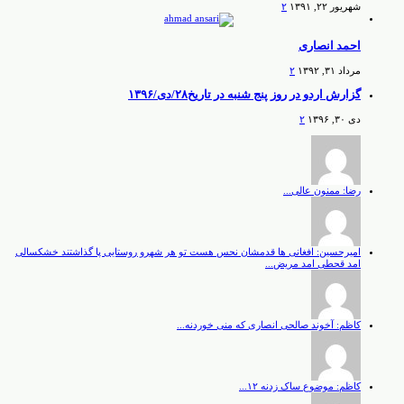
شهریور ۲۲, ۱۳۹۱
۲
احمد انصاری
مرداد ۳۱, ۱۳۹۲
۲
گزارش اردو در روز پنج شنبه در تاریخ۲۸/دی/۱۳۹۶
دی ۳۰, ۱۳۹۶
۲
رضا: ممنون عالی...
امیرحسین: افغانی ها قدمشان نحس هست تو هر شهرو روستایی پا گذاشتند خشکسالی
امد قحطی امد مریض...
کاظم: آخوند صالحی انصاری که منی خوردنه...
کاظم: موضوع ساک زدنه ۱۲...