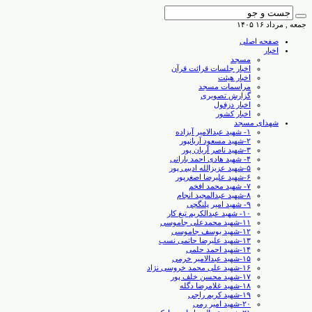
جمعه , مرداد ۱۶ ۱۴۰۵
صفحه اصلی
اخبار
مسجد
اخبار جلسات قرائت قرآن
اخبار هیئت
مراسمات مسجد
گزارش تصویری
اخبار دزفول
اخبار کشور
شهدای مسجد
۱- شهید عبدالامیر آبزاده
۲-شهید مسعود آریانپور
۳-شهید ناصر آریان پور
۴- شهید هادی احمد بارانی
۵-شهید عزیزالله ادیبی پور
۶-شهید علیرضا اصغرپور
۷- شهید محمد افخم
۸-شهید عبدالمجید انجام
۹- شهید امیر پلنگچی
۱۰- شهید عبدالکریم تیغ کار
۱۱-شهید محمدعلی جاموسی
۱۲-شهید یوسف جاموسی
۱۳-شهید علیرضا حاتمی نسب
۱۴-شهید احمد حلمی
۱۵-شهید عبدالامیر خرمی
۱۶-شهید علی محمد خروسی نژاد
۱۷-شهید محسن خلف پور
۱۸-شهید غلامرضا دگله
۱۹-شهید کریم راجی
۲۰-شهید امیر رمی