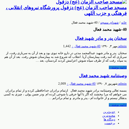
مسجد صاحب الزمان (عج) دزفول پرورشگاه نیروهای انقلابی ،
فرهنگی و حزب اللهی
خانه
/
شهدای مسجد
/
40-شهيد محمد فعال
40-شهيد محمد فعال
سخنان پدر و مادر شهید فعال
admin
مهر ۳, ۱۳۹۰
40-شهيد محمد فعال
۰
1,442
سخنان پدر و مادر شهید عبدالمحمد مدتی در دارو خانه نبوی بود و بعد از آن به سربازی رفت، از
سربازی که آمد رفت بیمارستان آریا. انقلاب که شروع شد به بیمارستان شوش رفت. بعد از آن هم
به سپاه رفت که از طرف سپاه شوش اعزامش کردند کردستان، بعد …
ادامه نوشته »
وصیتنامه شهید محمد فعال
admin
شهریور ۷, ۱۳۹۰
40-شهيد محمد فعال
۰
2,009
بسمه تعالی وصیتنامه برادر شهید محمد فعال ازتمام برادران خداحافظی کرده و از تمام برادران
می خواهم که مرا ببخشند که اگر با آنها حرفی یا شوخی کرده ام .ودر ضمن پولی ، چیزی به کسی
بدهکار نیستم و از خانواده ام ، پدر و مادرم و تمام برادرانم …
ادامه نوشته »
جدیدترین
محبوبترین
دیدگاه ها
برچسب