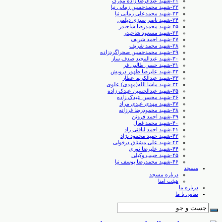
۲۱-شهید عبدالرضا زاده مبارک
۲۲-شهید محمدحسین زمانی نیا
۲۳-شهید محمدعلی زمانی نیا
۲۴-شهید ناصر سبزی دیلمی
۲۵-شهید محمدرضا شاحیدر
۲۶-شهید مسعود شاحیدر
۲۷-شهید احمد شریف
۲۸-شهید محمد شریف
۲۹-شهید محمدحسین صحراگردزاده
۳۰-شهید عبدالمجید صدف ساز
۳۱-شهید حسن طالبی ‏فر
۳۲-شهید علیرضا ظهور درویش
۳۳-شهید عبدالکریم عطار
۳۴-شهید ماشا الله(مهدی) علوی
۳۵-شهید عبدالحسین عیدک زاده
۳۶-شهید محسن عیدک زاده
۳۷-شهید مهدی عیدی مراد
۳۸-شهید محمودرضا فرزانه
۳۹-شهید احمد فروتن
۴۰-شهید محمد فعال
۴۱-شهید احمد لیاقتی راد
۴۲-شهید حمید محمود نژاد
۴۳-شهید علی مشتاق دزفولی
۴۴-شهید علیرضا نوری
۴۵-شهید حبیب وکیلی
۴۶-شهید محمدرضا یوسف نیا
مسجد
درباره مسجد
هیئت امنا
درباره ما
تماس با ما