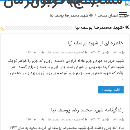
خانه
/
شهدای مسجد
/
46-شهيد محمدرضا يوسف نيا
46-شهيد محمدرضا يوسف نيا
خاطره ای از شهید یوسف نیا
admin
مهر ۳, ۱۳۹۰
46-شهيد محمدرضا يوسف نيا
۰
1,131
شهید عزیز به خوردن چای علاقه فراوانی داشتند، روزی که چای را خواهر کوچک
شهید دم کرده بود، پس از خوردن تمام چای قوری با خنده و مزاح گفتند : هر
وقت که شهید شدم بر سر مزارم چای آورده و بر روی آن بریزید و من دهانم را
از …
ادامه نوشته »
زندگینامه شهید محمد رضا یوسف نیا
admin
مهر ۳, ۱۳۹۰
46-شهيد محمدرضا يوسف نيا
۰
1,361
بنام اللّه یاری دهنده قلبها شهید محمدرضا یوسف نیا فرزند مجید به سال ۱۳۴۳