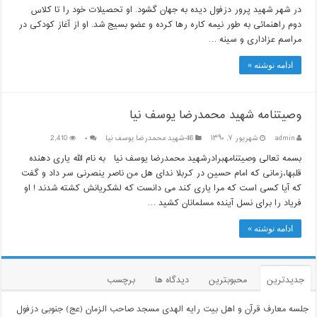
در شهر شهید پرور دزفول دیده به جهان گشود. او تحصیلات خود را تا کلاس
دوم راهنمائی به طور نیمه کاره رها کرده و عضو بسیج شد. او از آغاز کودکی در
مراسم عزاداری و سینه …
ادامه نوشته »
وصیتنامه شهید محمدرضا یوسف نیا
admin
شهریور ۷, ۱۳۹۰
46-شهيد محمدرضا يوسف نيا
۰
2,410
بسمه تعالی وصیتنامهبرادرشهید محمدرضا یوسف نیا به نام الله یاری دهنده
قلبها،زمانی که امام حسین در کربلا ندای هل من ناصر ینصرنی سر داد و گفت
که آیا کسی است که مرا یاری کند می دانست که لشکریانش کشته شدند ! او
فریاد را برای نسل آینده مسلمانان کشید …
ادامه نوشته »
جدیدترین
محبوبترین
دیدگاه ها
برچسب
جلسه معارف قرآن و اهل بیت رایه الهدی مسجد صاحب الزمان (عج) جنوبی دزفول