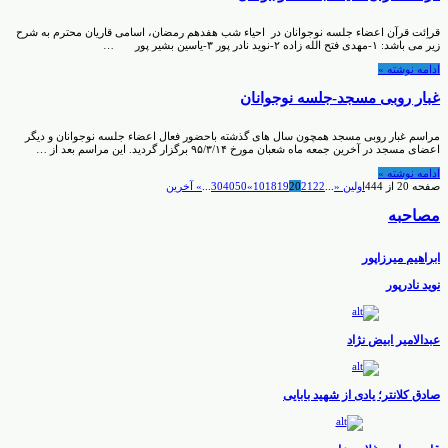
قراِئت قرآن اعضاء جلسه نوجوانان در احیاء شب هفدهم رمضان، اسامی قاریان محترم به شرح
زیر می باشد: ۱-مهدی فتح الله زاده ۲-نوید نادر پور ۳-یاسین بشیر پور …
ادامه نوشته »
غبار روبی مسجد-جلسه نوجوانان
مراسم غبار روبی مسجد همچون سال های گذشته باحضور فعال اعضاء جلسه نوجوانان و دیگر
اعضای مسجد در آخرین جمعه ماه شعبان مورخ ۹۵/۳/۱۴ برگزار گردید. این مراسم بعد از …
ادامه نوشته »
صفحه 20 از 444
اولین «
...
22
21
20
19
18
10
»
50
40
30
...
» آخرین
مصاحبه
ابراهیم میرزاپور
نوید نادرپور
عبدالامیر ابیض نژاد
صادق کلانتر؛ یادی از شهید بابایی