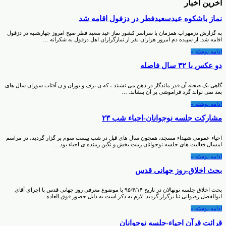
آخرین اخبار
نماز باشکوه عیدسعیدفطر در دزفول اقامه شد
به گزارش دزمهراب همزمان با سراسر کشور نماز عید سعید فطر صبح امروز چهارشنبه در دزفول
اقامه شد. از سپیده دم امروز هزاران نفر از نمازگزاران اهل دزفول به شکرانه …
ادامه نوشته »
دو عکس با ۳۲ سال فاصله
گاهی یک صحنه آن قدر ماندگار در ذهن می نشیند ، که ن برف و بوران و ن آفتاب سوزان سال های
بعد نمی تواند گرد فراموشی بر آن بنشاند. …
ادامه نوشته »
مشارکت جلسه نوجوانان-احیاء شب ۲۳
احیاء عمومی شهداء مسجد، همچون سال های قبل در شب بیست سوم بر گزار گردید، در مراسم
امسال فعالیت های جلسه نوجوانان زینت بخش و نگین زیبنده ی احیاء بود. …
ادامه نوشته »
بحث اخلاق-روز جهانی قدس
بحث اخلاق جلسه نونهالان در تاریخ ۹۵/۴/۱۴ با موضوع معرفی روز جهانی قدس با اجرای آقای
ابوالفضل رضوانی نیا برگزار گردید. لازم به ذکر است به دلیل حضور فوق العاده …
ادامه نوشته »
قرائت قرآن احیاء-جلسه نوجوانان