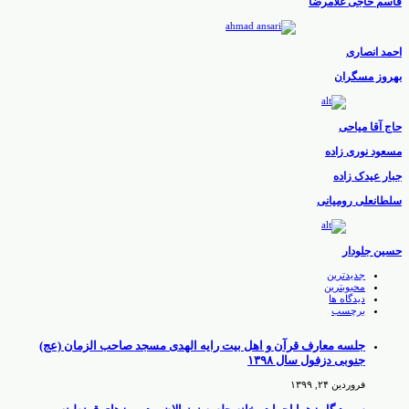
قاسم حاجی غلامرضا
احمد انصاری
بهروز مسگران
حاج آقا میاحی
مسعود نوری زاده
جبار عیدک زاده
سلطانعلی رومیانی
حسین جلودار
جدیدترین
محبوبترین
دیدگاه ها
برچسب
جلسه معارف قرآن و اهل بیت رایه الهدی مسجد صاحب الزمان (عج)
جنوبی دزفول سال ۱۳۹۸
فروردین ۲۴, ۱۳۹۹