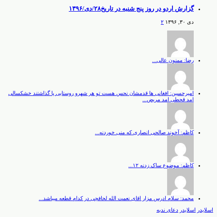
گزارش اردو در روز پنج شنبه در تاریخ۲۸/دی/۱۳۹۶
دی ۳۰, ۱۳۹۶
۲
رضا: ممنون عالی...
امیرحسین: افغانی ها قدمشان نحس هست تو هر شهرو روستایی پا گذاشتند خشکسالی
امد قحطی امد مریض...
کاظم: آخوند صالحی انصاری که منی خوردنه...
کاظم: موضوع ساک زدنه ۱۲...
محمد: سلام ادرس مزار اقای نعمت الله لحافچی در کدام قطعه میباشد...
اسلایدر
اسلایدر
دعای ندبه