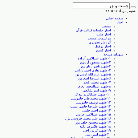
شنبه , مرداد ۱۷ ۱۴۰۵
صفحه اصلی
اخبار
مسجد
اخبار جلسات قرائت قرآن
اخبار هیئت
مراسمات مسجد
گزارش تصویری
اخبار دزفول
اخبار کشور
شهدای مسجد
۱- شهید عبدالامیر آبزاده
۲-شهید مسعود آریانپور
۳-شهید ناصر آریان پور
۴- شهید هادی احمد بارانی
۵-شهید عزیزالله ادیبی پور
۶-شهید علیرضا اصغرپور
۷- شهید محمد افخم
۸-شهید عبدالمجید انجام
۹- شهید امیر پلنگچی
۱۰- شهید عبدالکریم تیغ کار
۱۱-شهید محمدعلی جاموسی
۱۲-شهید یوسف جاموسی
۱۳-شهید علیرضا حاتمی نسب
۱۴-شهید احمد حلمی
۱۵-شهید عبدالامیر خرمی
۱۶-شهید علی محمد خروسی نژاد
۱۷-شهید محسن خلف پور
۱۸-شهید غلامرضا دگله
۱۹-شهید کریم راجی
۲۰-شهید امیر رمی