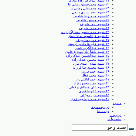
۲۱-شهید عبدالرضا زاده مبارک
۲۲-شهید محمدحسین زمانی نیا
۲۳-شهید محمدعلی زمانی نیا
۲۴-شهید ناصر سبزی دیلمی
۲۵-شهید محمدرضا شاحیدر
۲۶-شهید مسعود شاحیدر
۲۷-شهید احمد شریف
۲۸-شهید محمد شریف
۲۹-شهید محمدحسین صحراگردزاده
۳۰-شهید عبدالمجید صدف ساز
۳۱-شهید حسن طالبی ‏فر
۳۲-شهید علیرضا ظهور درویش
۳۳-شهید عبدالکریم عطار
۳۴-شهید ماشا الله(مهدی) علوی
۳۵-شهید عبدالحسین عیدک زاده
۳۶-شهید محسن عیدک زاده
۳۷-شهید مهدی عیدی مراد
۳۸-شهید محمودرضا فرزانه
۳۹-شهید احمد فروتن
۴۰-شهید محمد فعال
۴۱-شهید احمد لیاقتی راد
۴۲-شهید حمید محمود نژاد
۴۳-شهید علی مشتاق دزفولی
۴۴-شهید علیرضا نوری
۴۵-شهید حبیب وکیلی
۴۶-شهید محمدرضا یوسف نیا
مسجد
درباره مسجد
هیئت امنا
درباره ما
تماس با ما