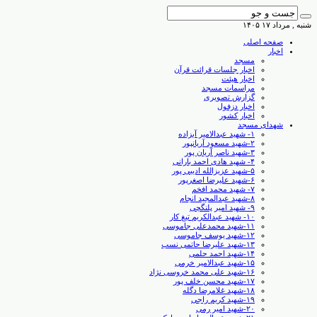
شنبه , مرداد ۱۷ ۱۴۰۵
صفحه اصلی
اخبار
مسجد
اخبار جلسات قرائت قرآن
اخبار هیئت
مراسمات مسجد
گزارش تصویری
اخبار دزفول
اخبار کشور
شهدای مسجد
۱- شهید عبدالامیر آبزاده
۲-شهید مسعود آریانپور
۳-شهید ناصر آریان پور
۴- شهید هادی احمد بارانی
۵-شهید عزیزالله ادیبی پور
۶-شهید علیرضا اصغرپور
۷- شهید محمد افخم
۸-شهید عبدالمجید انجام
۹- شهید امیر پلنگچی
۱۰- شهید عبدالکریم تیغ کار
۱۱-شهید محمدعلی جاموسی
۱۲-شهید یوسف جاموسی
۱۳-شهید علیرضا حاتمی نسب
۱۴-شهید احمد حلمی
۱۵-شهید عبدالامیر خرمی
۱۶-شهید علی محمد خروسی نژاد
۱۷-شهید محسن خلف پور
۱۸-شهید غلامرضا دگله
۱۹-شهید کریم راجی
۲۰-شهید امیر رمی