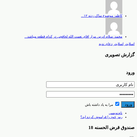
کاظم: موضوع ساک زدنه ۱۲...
محمد: سلام ادرس مزار اقای نعمت الله لحافچی در کدام قطعه میباشد...
اسلایدر
اسلایدر
دعای ندبه
گزارش تصویری
ورود
مرا به یاد داشته باش
نام‌نویسی
رمز خود را فراموش کرده اید؟
صندوق قرض الحسنه 18