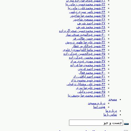
۲۱-شهید عبدالرضا زاده مبارک
۲۲-شهید محمدحسین زمانی نیا
۲۳-شهید محمدعلی زمانی نیا
۲۴-شهید ناصر سبزی دیلمی
۲۵-شهید محمدرضا شاحیدر
۲۶-شهید مسعود شاحیدر
۲۷-شهید احمد شریف
۲۸-شهید محمد شریف
۲۹-شهید محمدحسین صحراگردزاده
۳۰-شهید عبدالمجید صدف ساز
۳۱-شهید حسن طالبی ‏فر
۳۲-شهید علیرضا ظهور درویش
۳۳-شهید عبدالکریم عطار
۳۴-شهید ماشا الله(مهدی) علوی
۳۵-شهید عبدالحسین عیدک زاده
۳۶-شهید محسن عیدک زاده
۳۷-شهید مهدی عیدی مراد
۳۸-شهید محمودرضا فرزانه
۳۹-شهید احمد فروتن
۴۰-شهید محمد فعال
۴۱-شهید احمد لیاقتی راد
۴۲-شهید حمید محمود نژاد
۴۳-شهید علی مشتاق دزفولی
۴۴-شهید علیرضا نوری
۴۵-شهید حبیب وکیلی
۴۶-شهید محمدرضا یوسف نیا
مسجد
درباره مسجد
هیئت امنا
درباره ما
تماس با ما