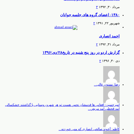
مرداد ۳۰, ۱۳۹۲
۳
۱۳۸۰- اعضای گروه های جلسه جوانان
شهریور ۲۲, ۱۳۹۱
۲
احمد انصاری
مرداد ۳۱, ۱۳۹۲
۲
گزارش اردو در روز پنج شنبه در تاریخ۲۸/دی/۱۳۹۶
دی ۳۰, ۱۳۹۶
۲
رضا: ممنون عالی...
امیرحسین: افغانی ها قدمشان نحس هست تو هر شهرو روستایی پا گذاشتند خشکسالی
امد قحطی امد مریض...
کاظم: آخوند صالحی انصاری که منی خوردنه...