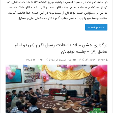
در ادامه تحولات در مسجد امشب دوشنبه مورخ ۱۳۹۵/۱۰/۰۷ شاهد خداحافظی دو
تن از مسئولین جلسات بودیم. جناب آقای احمد وفایی زاده و آقای بابک باغنده
دو تن از مسئولین جلسه نوجوانان از مسئولیت در این جلسه خداحافظی کردند.
امشب جلسه نوجوانان با حضور جناب آقای دکتر محمدعلی علوی مسئول …
ادامه نوشته »
برگزاری جشن میلاد باسعادت رسول اکرم (ص) و امام
صادق (ع) – جلسه نونهالان
admin
دی ۳, ۱۳۹۵
اخبار جلسات قرائت قرآن
۰
1,992