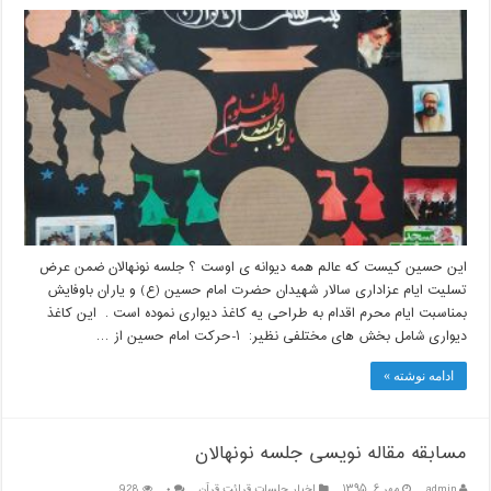
این حسین کیست که عالم همه دیوانه ی اوست ؟ جلسه نونهالان ضمن عرض
تسلیت ایام عزاداری سالار شهیدان حضرت امام حسین (ع) و یاران باوفایش
بمناسبت ایام محرم اقدام به طراحی یه کاغذ دیواری نموده است . این کاغذ
دیواری شامل بخش های مختلفی نظیر: ۱-حرکت امام حسین از …
ادامه نوشته »
مسابقه مقاله نویسی جلسه نونهالان
admin
مهر ۶, ۱۳۹۵
اخبار جلسات قرائت قرآن
۰
928