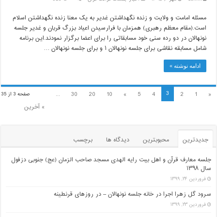
مسئله امامت و ولایت و زنده نگهداشتن غدیر به یک معنا زنده نگهداشتن اسلام
است.(مقام معظم رهبری) همزمان با فرارسیدن اعیاد بزرگ قربان و غدیر جلسه
نونهالان در دو رده سنی خود مسابقاتی را برای اعضا برگزار نمودند.این برنامه
شامل مسابقه نقاشی برای جلسه نونهالان ۱ و برای جلسه نونهالان …
ادامه نوشته »
3
...
30
20
10
»
5
4
2
1
«
صفحه 3 از 35
» آخرین
جدیدترین
محبوبترین
دیدگاه ها
برچسب
جلسه معارف قرآن و اهل بیت رایه الهدی مسجد صاحب الزمان (عج) جنوبی دزفول
سال ۱۳۹۸
فروردین ۲۴, ۱۳۹۹
سرود گل زهرا اجرا در خانه جلسه نونهالان – در روزهای قرنطینه
فروردین ۲۳, ۱۳۹۹