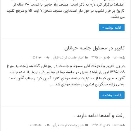
(مقداد) برگزار کرد.لازم به ذکر است مسجد ملا حاجی با قدمت ۷۰۰ ساله از
تاریخ پر فراز نشیب بر خور دار است،این مسجد مدفن ۷ آیت الله و مرجع تقلید
می باشد.
ادامه نوشته »
تغییر در مسئول جلسه جوانان
admin
دی ۱۰, ۱۳۹۵
اخبار جلسات قرائت قرآن
۰
1,503
در پی تغییر و تحولات اخیر مسجد و جلسات در روزهای گذشته، پنجشنبه مورخ
۱۳۹۵/۱۰/۰۹ این بار شاهد تحول در جلسه جوانان بودیم. در تاریخ یاد شده جناب
آقای حسین کیخا از مسئولیت جلسه جوانان کناره گیری کرد و جناب آقای احمد
وفایی زاده جایگزین ایشان در جلسه جوانان شد. …
ادامه نوشته »
رفت و آمدها ادامه دارند…
admin
دی ۷, ۱۳۹۵
اخبار جلسات قرائت قرآن
۰
2,335