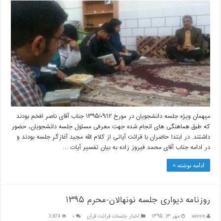
میهمان ویژه جلسه دانشجویان در مورخ ۱۳۹۵/۰۹/۱۲ جناب آقای ناصر افخم بودند
که طبق هماهنگی های انجام شده جهت معرفی مسئول جلسه دانشجویان، حضور
داشتند. در ابتدا حاضران با قرائت آیاتی از کلام الله مجید آغازگر جلسه بودند و
در ادامه جناب آقای محمد فیروز زاده به بیان تفسیر آیات …
ادامه نوشته »
روزنامه دیواری جلسه نونهالان-محرم ۱۳۹۵
admin
مهر ۱۳, ۱۳۹۵
اخبار جلسات قرائت قرآن
۰
3,674