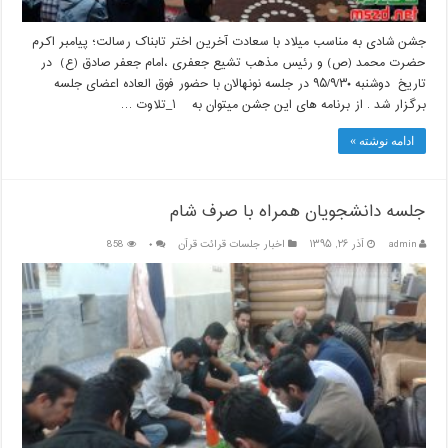
جشن شادی به مناسب میلاد با سعادت آخرین اختر تابناک رسالت؛ پیامبر اکرم
حضرت محمد (ص) و رئیس مذهب تشیع جعفری ،امام جعفر صادق (ع) در
تاریخ دوشنبه ۹۵/۹/۳۰ در جلسه نونهالان با حضور فوق العاده اعضای جلسه
برگزار شد . از برنامه های این جشن میتوان به ۱_تلاوت …
ادامه نوشته »
جلسه دانشجویان همراه با صرف شام
admin
آذر ۲۶, ۱۳۹۵
اخبار جلسات قرائت قرآن
۰
858