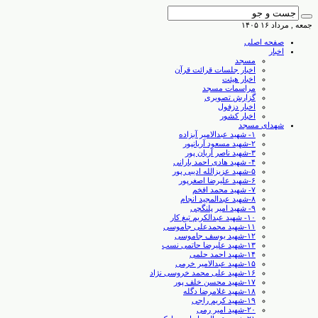
جمعه , مرداد ۱۶ ۱۴۰۵
صفحه اصلی
اخبار
مسجد
اخبار جلسات قرائت قرآن
اخبار هیئت
مراسمات مسجد
گزارش تصویری
اخبار دزفول
اخبار کشور
شهدای مسجد
۱- شهید عبدالامیر آبزاده
۲-شهید مسعود آریانپور
۳-شهید ناصر آریان پور
۴- شهید هادی احمد بارانی
۵-شهید عزیزالله ادیبی پور
۶-شهید علیرضا اصغرپور
۷- شهید محمد افخم
۸-شهید عبدالمجید انجام
۹- شهید امیر پلنگچی
۱۰- شهید عبدالکریم تیغ کار
۱۱-شهید محمدعلی جاموسی
۱۲-شهید یوسف جاموسی
۱۳-شهید علیرضا حاتمی نسب
۱۴-شهید احمد حلمی
۱۵-شهید عبدالامیر خرمی
۱۶-شهید علی محمد خروسی نژاد
۱۷-شهید محسن خلف پور
۱۸-شهید غلامرضا دگله
۱۹-شهید کریم راجی
۲۰-شهید امیر رمی