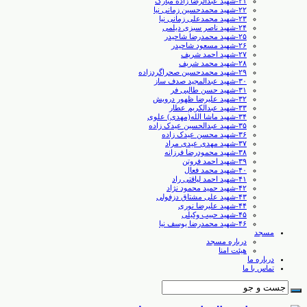
۲۱-شهید عبدالرضا زاده مبارک
۲۲-شهید محمدحسین زمانی نیا
۲۳-شهید محمدعلی زمانی نیا
۲۴-شهید ناصر سبزی دیلمی
۲۵-شهید محمدرضا شاحیدر
۲۶-شهید مسعود شاحیدر
۲۷-شهید احمد شریف
۲۸-شهید محمد شریف
۲۹-شهید محمدحسین صحراگردزاده
۳۰-شهید عبدالمجید صدف ساز
۳۱-شهید حسن طالبی ‏فر
۳۲-شهید علیرضا ظهور درویش
۳۳-شهید عبدالکریم عطار
۳۴-شهید ماشا الله(مهدی) علوی
۳۵-شهید عبدالحسین عیدک زاده
۳۶-شهید محسن عیدک زاده
۳۷-شهید مهدی عیدی مراد
۳۸-شهید محمودرضا فرزانه
۳۹-شهید احمد فروتن
۴۰-شهید محمد فعال
۴۱-شهید احمد لیاقتی راد
۴۲-شهید حمید محمود نژاد
۴۳-شهید علی مشتاق دزفولی
۴۴-شهید علیرضا نوری
۴۵-شهید حبیب وکیلی
۴۶-شهید محمدرضا یوسف نیا
مسجد
درباره مسجد
هیئت امنا
درباره ما
تماس با ما