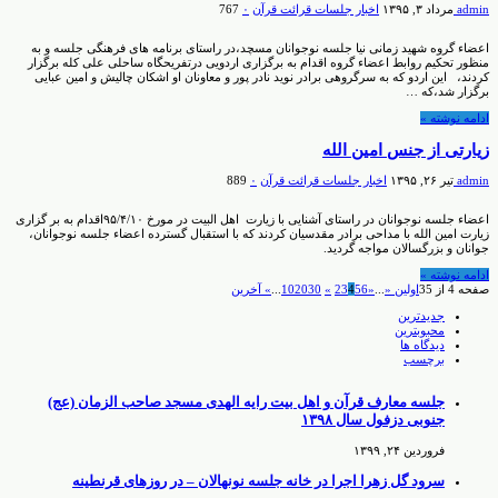
admin
مرداد ۳, ۱۳۹۵
اخبار جلسات قرائت قرآن
۰
767
اعضاء گروه شهید زمانی نیا جلسه نوجوانان مسچد،در راستای برنامه های فرهنگی جلسه و به
منظور تحکیم روابط اعضاء گروه اقدام به برگزاری اردویی درتفریحگاه ساحلی علی کله برگزار
کردند، این اردو که به سرگروهی برادر نوید نادر پور و معاونان او اشکان چالیش و امین عبایی
برگزار شد،که …
ادامه نوشته »
زیارتی از جنس امین الله
admin
تیر ۲۶, ۱۳۹۵
اخبار جلسات قرائت قرآن
۰
889
اعضاء جلسه نوجوانان در راستای آشنایی با زیارت اهل البیت در مورخ ۹۵/۴/۱۰اقدام به بر گزاری
زیارت امین الله با مداحی برادر مقدسیان کردند که با استقبال گسترده اعضاء جلسه نوجوانان،
جوانان و بزرگسالان مواجه گردید.
ادامه نوشته »
صفحه 4 از 35
اولین «
...
«
6
5
4
3
2
»
30
20
10
...
» آخرین
جدیدترین
محبوبترین
دیدگاه ها
برچسب
جلسه معارف قرآن و اهل بیت رایه الهدی مسجد صاحب الزمان (عج)
جنوبی دزفول سال ۱۳۹۸
فروردین ۲۴, ۱۳۹۹
سرود گل زهرا اجرا در خانه جلسه نونهالان – در روزهای قرنطینه