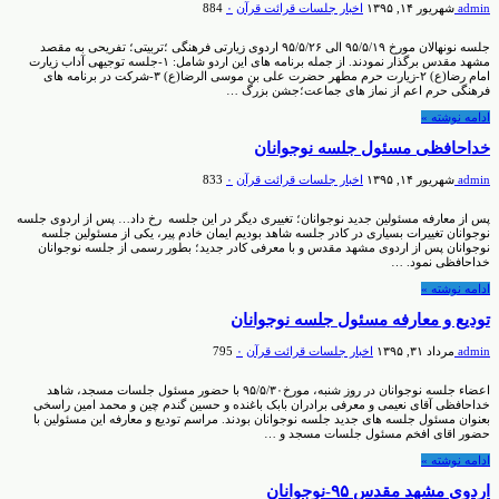
admin
شهریور ۱۴, ۱۳۹۵
اخبار جلسات قرائت قرآن
۰
884
جلسه نونهالان مورخ ۹۵/۵/۱۹ الی ۹۵/۵/۲۶ اردوی زیارتی فرهنگی ؛تربیتی؛ تفریحی به مقصد
مشهد مقدس برگذار نمودند. از جمله برنامه های این اردو شامل: ۱-جلسه توجیهی آداب زیارت
امام رضا(ع) ۲-زیارت حرم مطهر حضرت علی بن موسی الرضا(ع) ۳-شرکت در برنامه های
فرهنگی حرم اعم از نماز های جماعت؛جشن بزرگ …
ادامه نوشته »
خداحافظی مسئول جلسه نوجوانان
admin
شهریور ۱۴, ۱۳۹۵
اخبار جلسات قرائت قرآن
۰
833
پس از معارفه مسئولین جدید نوجوانان؛ تغییری دیگر در این جلسه رخ داد… پس از اردوی جلسه
نوجوانان تغییرات بسیاری در کادر جلسه شاهد بودیم ایمان خادم پیر، یکی از مسئولین جلسه
نوجوانان پس از اردوی مشهد مقدس و با معرفی کادر جدید؛ بطور رسمی از جلسه نوجوانان
خداحافظی نمود. …
ادامه نوشته »
تودیع و معارفه مسئول جلسه نوجوانان
admin
مرداد ۳۱, ۱۳۹۵
اخبار جلسات قرائت قرآن
۰
795
اعضاء جلسه نوجوانان در روز شنبه، مورخ۹۵/۵/۳۰ با حضور مسئول جلسات مسجد، شاهد
خداحافظی آقای نعیمی و معرفی برادران بابک باغنده و حسین گندم چین و محمد امین راسخی
بعنوان مسئول جلسه های جدید جلسه نوجوانان بودند. مراسم تودیع و معارفه این مسئولین با
حضور اقای افخم مسئول جلسات مسجد و …
ادامه نوشته »
اردوی مشهد مقدس ۹۵-نوجوانان