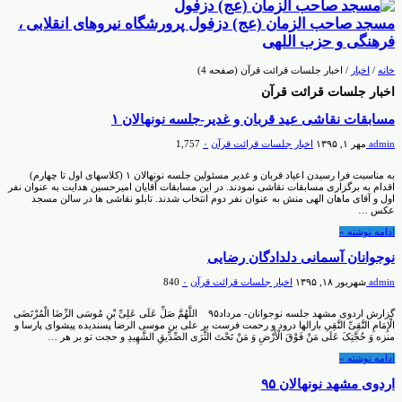
مسجد صاحب الزمان (عج) دزفول پرورشگاه نیروهای انقلابی ،
فرهنگی و حزب اللهی
خانه
/
اخبار
/
اخبار جلسات قرائت قرآن
(صفحه 4)
اخبار جلسات قرائت قرآن
مسابقات نقاشی عید قربان و غدیر-جلسه نونهالان ۱
admin
مهر ۱, ۱۳۹۵
اخبار جلسات قرائت قرآن
۰
1,757
به مناسبت فرا رسیدن اعیاد قربان و غدیر مسئولین جلسه نونهالان ۱ (کلاسهای اول تا چهارم)
اقدام به برگزاری مسابقات نقاشی نمودند. در این مسابقات آقایان امیرحسین هدایت به عنوان نفر
اول و آقای ماهان الهی منش به عنوان نفر دوم انتخاب شدند. تابلو نقاشی ها در سالن مسجد
عکس …
ادامه نوشته »
نوجوانان آسمانی دلدادگان رضایی
admin
شهریور ۱۸, ۱۳۹۵
اخبار جلسات قرائت قرآن
۰
840
گزارش اردوی مشهد جلسه نوجوانان- مرداد۹۵ اللَّهُمَّ صَلِّ عَلَى عَلِیِّ بْنِ مُوسَى الرِّضَا الْمُرْتَضَى
الْإِمَامِ التَّقِیِّ النَّقِیِ‏ بارالها درود و رحمت فرست بر على بن موسى الرضا پسندیده پیشواى پارسا و
منزه وَ حُجَّتِکَ عَلَى مَنْ فَوْقَ الْأَرْضِ وَ مَنْ تَحْتَ الثَّرَى الصِّدِّیقِ الشَّهِیدِ و حجت تو بر هر …
ادامه نوشته »
اردوی مشهد نونهالان ۹۵