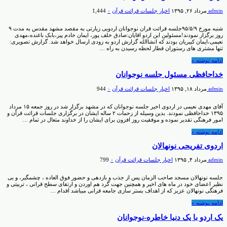
admin
مرداد ۲۶, ۱۳۹۵
اخبار جلسات قرائت قرآن
۰
1,444
شنبه مورخ ۹۵/۵/۹جلسه قرائت قران نوجوانان اردویی زیارتی به مقصد مشهد مقدس به مدت ۹
روز برگزار نمودند!مسئولین این اردو اقایان:صادق خلف پور، ایمان خادم پیر،بابک باغنده،مهدی
نعیمی،ایمان کبیریان بودند که انشاالله گزارش اردو به زودی ارسال خواهد شد. گزارش تصویری:
تنها مشتری های رستوران قطار لحظه رسیدن به راه …
ادامه نوشته »
خداحافظی مسئول جلسه نوجوانان
admin
مرداد ۱۸, ۱۳۹۵
اخبار جلسات قرائت قرآن
۰
944
آقای مهدی نعیمی در اردوی اخیر جلسه نوجوانان که در مشهد برگزار شد در روز جمعه ۱۵ مرداد
۱۳۹۵ خداحافظی نمودند. بدین وسیله از زحمات ۲ ساله ایشان در برگزاری جلسات قرائت قرآن و
امور فرهنگی تقدیر نموده و موفقیت روز افزون برای ایشان را از خداوند متعال در تمام …
ادامه نوشته »
اردوی تفریحی نونهالان
admin
مرداد ۴, ۱۳۹۵
اخبار جلسات قرائت قرآن
۰
799
جلسه نونهالان مسجد صاحب الزمان پس از جذب و بازدهی و حضور فوق العاده ، چشمگیر، و بی
نظیر اعضای خود در ماه های اخیر و همچنین جهت گرد هم اوردن و ارتقای سطح قرانی ، تربیتی و
فرهنگی نونهالان عزیز که از اهداف بستر سازی جامعه قرانی میباشد اقدام …
ادامه نوشته »
یک اردو با یک دنیا خاطره-نوجوانان