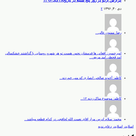
گزارش اردو در روز پنج شنبه در تاریخ۲۸/دی/۱۳۹۶
دی ۳۰, ۱۳۹۶
۲
رضا: ممنون عالی...
امیرحسین: افغانی ها قدمشان نحس هست تو هر شهرو روستایی پا گذاشتند خشکسالی
امد قحطی امد مریض...
کاظم: آخوند صالحی انصاری که منی خوردنه...
کاظم: موضوع ساک زدنه ۱۲...
محمد: سلام ادرس مزار اقای نعمت الله لحافچی در کدام قطعه میباشد...
اسلایدر
اسلایدر
دعای ندبه