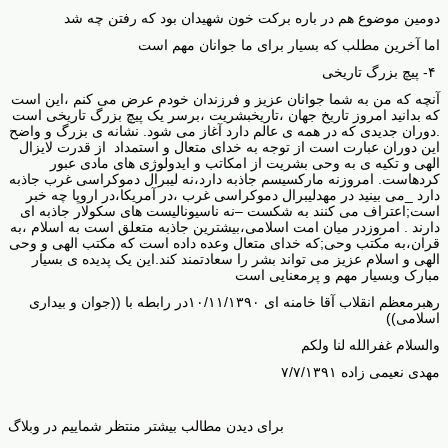
دومین موضوع هم در باره برکت خون شهیدان بود که رفتن چه شد
اما آخرین مطلب که بسیار برای ما جوانان مهم است
۴- پیچ بزرگ تاریخی
آنچه که من به شما جوانان عزیز و فرزندان خودم عرض می کنم ،این است
که بدانید امروز تاریخ جهان ،تاریخبشریت ،برسر یک پیچ بزرگ تاریخی است
.دوران جدیدی که در همه ی عالم دارد آغاز می شود. نشانه ی بزرگ و واضح
این دوران عبارت است از توجه به خدای متعال و استمداد از قدرت لایزال
الهی و تکیه ی به وحی بشریت از امکاتب و ایدولوژی های مادی عبور
کردهاست. امروزنه مارکسیسم جاذبه دارد،نه لیبرال دموکراسی غرب جاذبه
دارد _می بینید در مهدلیبرال دموکراسی غرب ،در آمریکا،در اروپا چه خبر
است
;
اعتراف می کنند به شکست –نه ناسیونالیست های سکولار جاذبه ای
دارند . امروزدر میان امت اسلامی،بیشترین جاذبه متعلق است به اسلام ،به
قران،به مکتب وحی
;
که خدای متعال وعده داده است که مکتب الهی و وحی
الهی و اسلام عزیز می تواند بشر را سعادتمند کند.این یک پدیده ی بسیار
مبارک وبسیار مهم و پرمعنایی است
رهبرمعظم انقلاب آقا خامنه ای ۱۰/۱۱/۱۳۹۰در رابطه با ((جوان و بیداری
اسلامی))
والسلام غفرالله لنا ولکم
مهدی نعیمی زاده ۷/۷/۱۳۹۱
برای دیدن مطالب بیشتر منتظر شماییم در وبلاگ