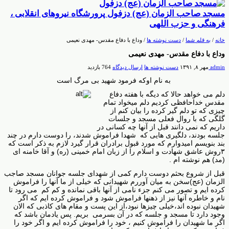
مسجد صاحب الزمان (عج) دزفول پرورشگاه نیروهای انقلابی ،
فرهنگی و حزب اللهی
خانه
/
به قلم شما
/
دست نوشته ها
/
وداع با دفاع مقدس- مهدی نعیمی
وداع با دفاع مقدس- مهدی نعیمی
admin
مهر ۸, ۱۳۹۱
دست نوشته ها
ارسال دیدگاه
764 بازدید
به نام اوکه فرمود شهید بی مرگ است
دلم می خواهد حالا که دیگه با هفته دفاع
مقدس خداحافظی کردیم دلم میخواد تمام
چیزی که تو دلم گیر کرده را بیان کنم از
گلگی که با روال فعلی مسجد و جلسات
داریم که نمی دانند قبل از آنها چه کسانی در
جلسه بودند، دلگیری هایی که شهدا فراموش شدند، را دوست دارم در چند
بند بنویسم امیدوارم که مورد قبول برادران قرار گیرد لازم به ذکر است که
۳روش عاشق شهادت و اسلام را از زبان امام خمینی (ره) و آقا خامنه ای
(مد) هم نوشته ام .
قبل از شروع بحثم دوست دارم کمی از شهدای جلسه جوانان مسجد صاجب
الزمان (عج)سخن به میان آوررم شهیدانی که خیلی از ما آنها را فراموش
کرده ایم و تصور می کنم جزء نامی از آنها باقی نمانده و کم کم می رود تا
نام و خاطره آنها نیز از ذهنها فراموش شود و فراموش کرده ایم که اگر
شهیدان نبوده اند،خیلی چیزها نبود،از این پست و مقام های کاذبی که الان
وجود دارد تا مسجد و جلسه که در آن بسرمی بریم. پس یادمان باشد که
اگر ما شهیدان را فراموش کنیم ، خود را فراموش کرده ایم و اگر خود را