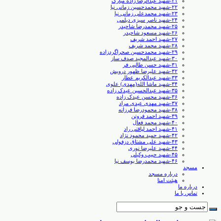
۲۱-شهید عبدالرضا زاده مبارک
۲۲-شهید محمدحسین زمانی نیا
۲۳-شهید محمدعلی زمانی نیا
۲۴-شهید ناصر سبزی دیلمی
۲۵-شهید محمدرضا شاحیدر
۲۶-شهید مسعود شاحیدر
۲۷-شهید احمد شریف
۲۸-شهید محمد شریف
۲۹-شهید محمدحسین صحراگردزاده
۳۰-شهید عبدالمجید صدف ساز
۳۱-شهید حسن طالبی ‏فر
۳۲-شهید علیرضا ظهور درویش
۳۳-شهید عبدالکریم عطار
۳۴-شهید ماشا الله(مهدی) علوی
۳۵-شهید عبدالحسین عیدک زاده
۳۶-شهید محسن عیدک زاده
۳۷-شهید مهدی عیدی مراد
۳۸-شهید محمودرضا فرزانه
۳۹-شهید احمد فروتن
۴۰-شهید محمد فعال
۴۱-شهید احمد لیاقتی راد
۴۲-شهید حمید محمود نژاد
۴۳-شهید علی مشتاق دزفولی
۴۴-شهید علیرضا نوری
۴۵-شهید حبیب وکیلی
۴۶-شهید محمدرضا یوسف نیا
مسجد
درباره مسجد
هیئت امنا
درباره ما
تماس با ما