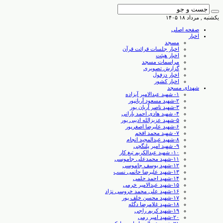
یکشنبه , مرداد ۱۸ ۱۴۰۵
صفحه اصلی
اخبار
مسجد
اخبار جلسات قرائت قرآن
اخبار هیئت
مراسمات مسجد
گزارش تصویری
اخبار دزفول
اخبار کشور
شهدای مسجد
۱- شهید عبدالامیر آبزاده
۲-شهید مسعود آریانپور
۳-شهید ناصر آریان پور
۴- شهید هادی احمد بارانی
۵-شهید عزیزالله ادیبی پور
۶-شهید علیرضا اصغرپور
۷- شهید محمد افخم
۸-شهید عبدالمجید انجام
۹- شهید امیر پلنگچی
۱۰- شهید عبدالکریم تیغ کار
۱۱-شهید محمدعلی جاموسی
۱۲-شهید یوسف جاموسی
۱۳-شهید علیرضا حاتمی نسب
۱۴-شهید احمد حلمی
۱۵-شهید عبدالامیر خرمی
۱۶-شهید علی محمد خروسی نژاد
۱۷-شهید محسن خلف پور
۱۸-شهید غلامرضا دگله
۱۹-شهید کریم راجی
۲۰-شهید امیر رمی