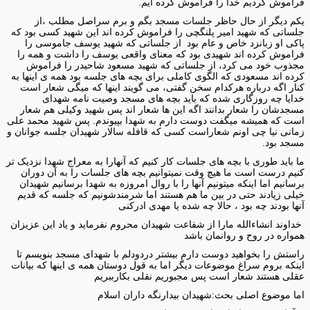
فراموش کردیم خدا را فراموش کرده ایم.
یکم دیگر از حال حاظر جلسات مسجد بگم و برم سراصل مطلب ،از
جلساتی که شهید امیر پلنگچی را فراموش کرده اند این شهید کسی بود که
پاکی او زبانزد خاص و عام بود از جلساتی که شهید یوسف جاموسی را
فراموش کرده اند شهیدی بود که معنای واقعی یوسف را داشت و همه را
مجذوب خود می کرد، از جلساتی که شهید مسعود شاحیدر را فراموش
کرده اند مسعودی که الگوی کاملی برای بچه های جلسه بود همه ی اینها به
کنار اگه درباره هرکدام سخن گفتی، می گویند اینها که میگی شعار است
خدایا چه روزگاری شده که باید بچه های مسجد وصیت نامه شهدای
مسجدشان را شعار بدانند اگه این ها شعار اند پس شهید وکیلی هم شعار
است که همیشه میگفت دوست دارم به شهدا بپیوندم. پس شهید محمد علی
زمانی نیا چی اونم شعاراست کسی که قافله سالار شهیدان جلسه جوانان و
مسجد بود.
ما باید طوری با بچه های جلسات کار کنیم که آنهارا به معراج شهدا نزدیک تر
کنیم درست است ما هیچ وقت نمیتوانیم بچه های جلسات را به آن دوران
برسانیم اما اینکه میتونیم آنها را با روال امروزه به شهدا برسانیم شهیدان
خیلی زیادند حتی در بین ما هم هستند اما شرمندشونیم که جلسه که قدیم
آنها بودند چه بود ، حالا چه شده یا مهدی ادرکنی
خداوند انشاءالله مارا از شفاعت شهیدان محروم نفرماید و یاد این عزیزان
همواره در روح و روانمان باشد
راستش را بخواهید دوست دارم بیشتر دردودلم با شهدای مسجد بنویسم تا
اینکه بروم سراغ موضوعات دیگر اما به قول دوستان همه ی اینها که بیانات
عقلی هستند شعار است پس مجبوریم نقلی بکارببریم
اما موضوع اصلی بحث:شهیدان بیدارنگه داران اسلام