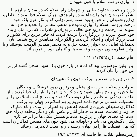
۱-آبیاری درخت اسلام با خون شهیدان:
درود و رحمت خداوند تعالی بر شهیدان راه اسلام که در میدان مبارزه با
لشکر کفر،جان خود راشجاعانه در راه هدف بزرگ اسلام فدا نمودند. خاطره
ی این شهیدان راه حق جاوید است
;
سربازانی که با نثار خون پاک خود
درخت برومند اسلام را آبیاری نموده و مذهب مقدس را تجدید و جاودانه
نموده اند .رحمت و درود حق تعالی بر پدران و مادرانی که در دامان و پناه
خود چنین فرزندان بزرگواری را تربیت کردند که فخرآفرین برای کشور و
ملت بزرگ ایران و اسلام گردیدند و الگو برای مجاهدین تاریخ شدند. آنان
بحمدالله تعالی ، به جوار رحمت حق و به محضر مقدس الوهیت پیوستند و با
اولین قطره خون خود،محو نقیصه ها و گناهان خود را نموده اند
امام خمینی (ره)۱۴/۱۲/۱۳۵۹
این اولین موضوعی بود که امام در باره خون پاک شهدا سخن گفتند ارزش
این خون را بیان کردند
۲-اهتزاز پرچم اسلام به برکت خون پاک شهیدان:
صلوات و سلام حضرت حق متعال و برترین درود فرشتگان و بندگان
صالحش نثار روح مطهر شهیدان باد،که جان خود را نثار راه خدا کردند و از
تعلقات زندگی به خاطر رضای دوست گذشتند و مصالح امت اسلامی را بر
مشتهیات نفسانی ترجیح دادند.امروز پرچم اسلام در جهان ،به برکت
فداکاری شهیدان عزیزمان است که هنوز به اهتزاز درآمده، و نام مبارک
خداوند و عظمت اسلام به خاطر ایثار و تلاش آنان و دیگر مجاهدان راه حق
است که فضای جهان را پرکرده است.و همیش نیکی ها بر اثر فداکاری
نیکان ،گسترش می یابد و جاودانه می شود خون های مقدس فداکاران است
که نهال فضیلت ها را در جهان، ریشه دار و آسیب ناپذیرمی رساند.
رهبرمعظم انقلاب آقا خامنه ای ۱۹/۱۱/۱۳۷۴