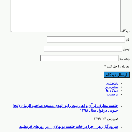
دیدگاه
نام
ایمیل
وبسایت
معادله را حل کنید
*
جدیدترین
محبوبترین
دیدگاه ها
برچسب
جلسه معارف قرآن و اهل بیت رایه الهدی مسجد صاحب الزمان (عج)
جنوبی دزفول سال ۱۳۹۸
فروردین ۲۴, ۱۳۹۹
سرود گل زهرا اجرا در خانه جلسه نونهالان – در روزهای قرنطینه