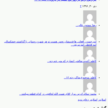
دی ۳۰, ۱۳۹۶
۲
رضا: ممنون عالی...
امیرحسین: افغانی ها قدمشان نحس هست تو هر شهرو روستایی پا گذاشتند خشکسالی
امد قحطی امد مریض...
کاظم: آخوند صالحی انصاری که منی خوردنه...
کاظم: موضوع ساک زدنه ۱۲...
محمد: سلام ادرس مزار اقای نعمت الله لحافچی در کدام قطعه میباشد...
اسلایدر
اسلایدر
دعای ندبه