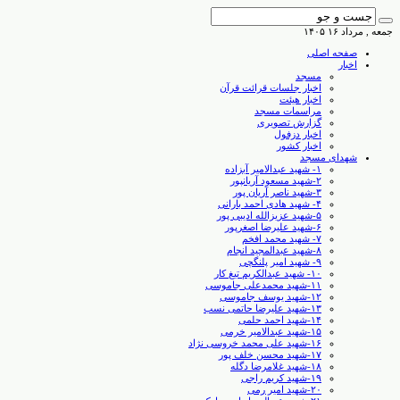
جمعه , مرداد ۱۶ ۱۴۰۵
صفحه اصلی
اخبار
مسجد
اخبار جلسات قرائت قرآن
اخبار هیئت
مراسمات مسجد
گزارش تصویری
اخبار دزفول
اخبار کشور
شهدای مسجد
۱- شهید عبدالامیر آبزاده
۲-شهید مسعود آریانپور
۳-شهید ناصر آریان پور
۴- شهید هادی احمد بارانی
۵-شهید عزیزالله ادیبی پور
۶-شهید علیرضا اصغرپور
۷- شهید محمد افخم
۸-شهید عبدالمجید انجام
۹- شهید امیر پلنگچی
۱۰- شهید عبدالکریم تیغ کار
۱۱-شهید محمدعلی جاموسی
۱۲-شهید یوسف جاموسی
۱۳-شهید علیرضا حاتمی نسب
۱۴-شهید احمد حلمی
۱۵-شهید عبدالامیر خرمی
۱۶-شهید علی محمد خروسی نژاد
۱۷-شهید محسن خلف پور
۱۸-شهید غلامرضا دگله
۱۹-شهید کریم راجی
۲۰-شهید امیر رمی