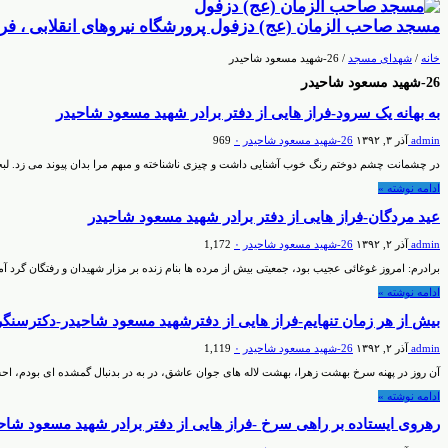
مسجد صاحب الزمان (عج) دزفول پرورشگاه نیروهای انقلابی ، فر
خانه
/
شهدای مسجد
/
26-شهيد مسعود شاحيدر
26-شهيد مسعود شاحيدر
به بهانه یک سرود-فراز هایی از دفتر برادر شهید مسعود شاحیدر
admin
آذر ۳, ۱۳۹۲
26-شهيد مسعود شاحيدر
۰
969
در چشمانت چشم دوختم رنگ خوب آشنایی داشت و چیزی ناشناخته و مبهم مرا بدان پیوند می زد. لبخ
ادامه نوشته »
عید مردگان-فراز هایی از دفتر برادر شهید مسعود شاحیدر
admin
آذر ۲, ۱۳۹۲
26-شهيد مسعود شاحيدر
۰
1,172
برادرم: امروز غوغائی عجیب بود، جمعیتی بیش از مرده ها بنام زنده بر مزار شهیدان و رفتگان گر
ادامه نوشته »
بیش از هر زمان تنهایم-فراز هایی از دفترشهید مسعود شاحیدر-دکترسنگ
admin
آذر ۲, ۱۳۹۲
26-شهيد مسعود شاحيدر
۰
1,119
آن روز در پهنه سرخ بهشت زهرا، بهشت لاله های جوان عاشق، در به در بدنبال گمشده ای بودم، ا
ادامه نوشته »
رهروی ایستاده بر راهی سرخ -فراز هایی از دفتر برادر شهید مسعود شاح