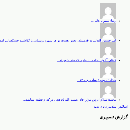
رضا: ممنون عالی...
امیرحسین: افغانی ها قدمشان نحس هست تو هر شهرو روستایی پا گذاشتند خشکسالی امد
کاظم: آخوند صالحی انصاری که منی خوردنه...
کاظم: موضوع ساک زدنه ۱۲...
محمد: سلام ادرس مزار اقای نعمت الله لحافچی در کدام قطعه میباشد...
اسلایدر
اسلایدر
دعای ندبه
گزارش تصویری