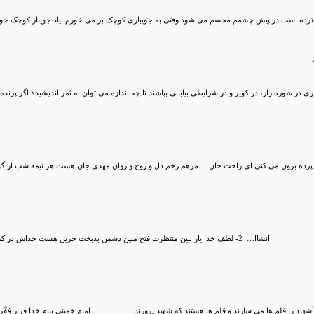
 گسترده است در پیش چشمم مجسم می شود وقتی به جویباری کوچک بر می خورم بیاد جویبار کوچک 
در شوره زار، در کویر و در شرایطی بیابانی بپاشند تا چه اندازه می توان به ثمر اندیشید؟ اگر پرنده 
پرده برون می کنی ای راحت جان مرهم زخم دل و روح و روان مهدی جان هست هر نیمه شب ا
لم ها می سازند و قلم ها هستند که شهید پرورند امام خمینی بنام خدا فرار ففّروا الی الله: بسوی خدا فرار کنی