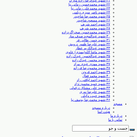
۲۱-شهید عبدالرضا زاده مبارک
۲۲-شهید محمدحسین زمانی نیا
۲۳-شهید محمدعلی زمانی نیا
۲۴-شهید ناصر سبزی دیلمی
۲۵-شهید محمدرضا شاحیدر
۲۶-شهید مسعود شاحیدر
۲۷-شهید احمد شریف
۲۸-شهید محمد شریف
۲۹-شهید محمدحسین صحراگردزاده
۳۰-شهید عبدالمجید صدف ساز
۳۱-شهید حسن طالبی ‏فر
۳۲-شهید علیرضا ظهور درویش
۳۳-شهید عبدالکریم عطار
۳۴-شهید ماشا الله(مهدی) علوی
۳۵-شهید عبدالحسین عیدک زاده
۳۶-شهید محسن عیدک زاده
۳۷-شهید مهدی عیدی مراد
۳۸-شهید محمودرضا فرزانه
۳۹-شهید احمد فروتن
۴۰-شهید محمد فعال
۴۱-شهید احمد لیاقتی راد
۴۲-شهید حمید محمود نژاد
۴۳-شهید علی مشتاق دزفولی
۴۴-شهید علیرضا نوری
۴۵-شهید حبیب وکیلی
۴۶-شهید محمدرضا یوسف نیا
مسجد
درباره مسجد
هیئت امنا
درباره ما
تماس با ما