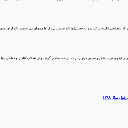
گو که شیعیانش قیامت بپا کردند و به حسین(ع) بگو خونش در رگ ها همچنان می جوشد. بگو از ان خون ه
نیکو بیافرید ، شکر و سپاس فراوان بر خدائی که دستمان گرفت و از منجلاب گناهان و معاصی دنیا نجا
ل سال ۱۳۹۸