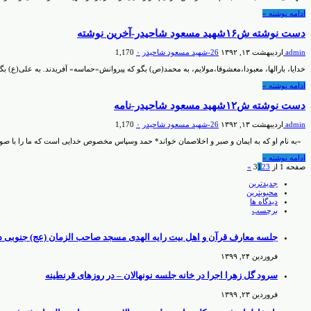
ادامه نوشته »
دست نوشته ش۱۶شهید مسعود شاحیدر-آخرین نوشته
admin
اردیبهشت ۱۳, ۱۳۹۲
26-شهيد مسعود شاحيدر
۰
1,170
خدایا، بارالها، معبودا،معشوقا،مولایم، به محمد(ص) بگو که پیروانش«حماسه» آفریدند. به علی(ع) ب
ادامه نوشته »
دست نوشته ش۱۲شهید مسعود شاحیدر-نامه
admin
اردیبهشت ۱۳, ۱۳۹۲
26-شهيد مسعود شاحيدر
۰
1,170
«به نام او که به ایمان و صبر و اخلاصمان خواند* حمد وسپاس مخصوص خدایی است که ما را با صورتی 
ادامه نوشته »
صفحه 1 از 3
3
2
1
»
جدیدترین
محبوبترین
دیدگاه ها
برچسب
جلسه معارف قرآن و اهل بیت رایه الهدی مسجد صاحب الزمان (عج) جنوبی دزفو
فروردین ۲۴, ۱۳۹۹
سرود گل زهرا اجرا در خانه جلسه نونهالان – در روزهای قرنطینه
فروردین ۲۳, ۱۳۹۹