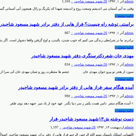
admin
آذر ۱, ۱۳۹۲
26-شهيد مسعود شاحيدر
۰
1,104
وقتی به آبی آسمان می اندیشم وسعت روح و اندیشه شهدا که یکرنگ و زلال همچون آبی آسمانی
ادامه نوشته »
براستی توشه راه چیست؟-فراز هایی از دفتر برادر شهید مسعود شاحیدر
admin
آذر ۱, ۱۳۹۲
26-شهيد مسعود شاحيدر
۰
867
برادرم: ما در شرایطی زندگی می کنیم که خوب شدن، بالیدن، و اوج گرفتن واقعا دشوار است. اگر بذری 
ادامه نوشته »
مهدی جان-شعردکترسنگری-دفتر شهید مسعود شاحیدر
admin
آذر ۱, ۱۳۹۲
26-شهيد مسعود شاحيدر
۰
834
سوزد از هجر تو پیرو جوان مهدی جان چشم ها منتظرت روز و شبان مهدی جان کی سرا از 
ادامه نوشته »
آمده هنگام سفر-فراز هایی از دفتر برادر شهید مسعود شاحیدر
admin
آذر ۱, ۱۳۹۲
26-شهيد مسعود شاحيدر
۰
990
۱-آمده هنگام سفر دامن همت بکمر ز سر دنیا بگذر عهد خود از یاد مبر جبهه دهد بوی ظفر انشاا… 2- لطف خدا یار ببین منتظرت فتح مبین دشمن بدبخت حزین هست خداش در کمین بهر تو فردوس برین چیست مگر بهتر از این انشاا…. ۳- زین بنه بر …
ادامه نوشته »
دست نوشته ش۱۳شهید مسعود شاحیدر-فرار
admin
اردیبهشت ۱۳, ۱۳۹۲
26-شهيد مسعود شاحيدر
۰
1,197
اللهمانی اسئلک باسمک بسم الله الرحمن الرحیم فراز هایی از دفتر برادر شهید مسعود شاحیدر اصولاً شهید را ق