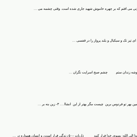
خونی می افتم که بر چهره خاموش شهید جاری شده است. وقتی چشمه می …
ای تیز تک و سبکبال و بلند پرواز را در قفسی …
ز گوشه زندان ستم چشم صبح اسرایت نگران …
د ذاریات –۵۰ زندگی فرار است، و انسان همواره در …